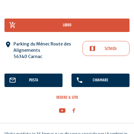
LIBRO
Parking du Ménec Route des
Scheda
Alignements
56340 Carnac
POSTA
CHIAMARE
VEDERE IL SITO
Visita guidata in 16 lingue + un discorso speciale per i bambini in