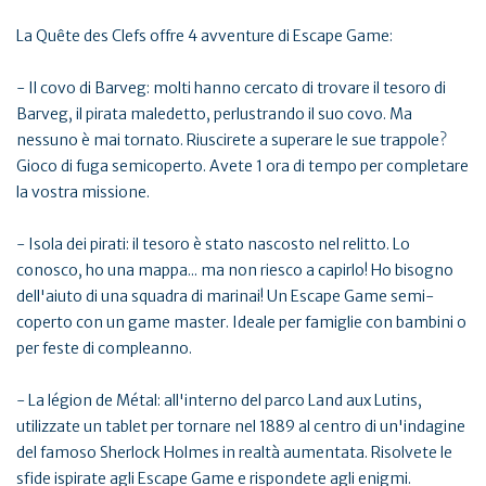
La Quête des Clefs offre 4 avventure di Escape Game:
- Il covo di Barveg: molti hanno cercato di trovare il tesoro di
Barveg, il pirata maledetto, perlustrando il suo covo. Ma
nessuno è mai tornato. Riuscirete a superare le sue trappole?
Gioco di fuga semicoperto. Avete 1 ora di tempo per completare
la vostra missione.
- Isola dei pirati: il tesoro è stato nascosto nel relitto. Lo
conosco, ho una mappa... ma non riesco a capirlo! Ho bisogno
dell'aiuto di una squadra di marinai! Un Escape Game semi-
coperto con un game master. Ideale per famiglie con bambini o
per feste di compleanno.
- La légion de Métal: all'interno del parco Land aux Lutins,
utilizzate un tablet per tornare nel 1889 al centro di un'indagine
del famoso Sherlock Holmes in realtà aumentata. Risolvete le
sfide ispirate agli Escape Game e rispondete agli enigmi.