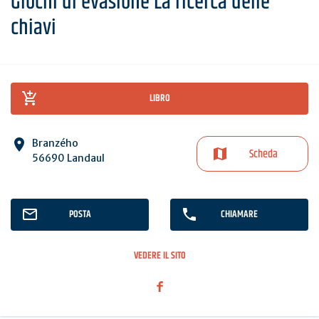
Giochi di evasione La ricerca delle
chiavi
LIBRO
Branzého
Scheda
56690 Landaul
POSTA
CHIAMARE
VEDERE IL SITO