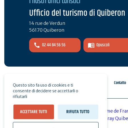
I nostri uffici turistici
Ufficio del turismo di Quiberon
14 rue de Verdun
56170 Quiberon
02 44 84 56 56
Opuscoli
Spazio pro
Stampa
Contatto
Questo sito fa uso di cookies e ti
consente di decidere se accettarli o
rifiutarli
ACCETTARE TUTTI
RIFIUTA TUTTO