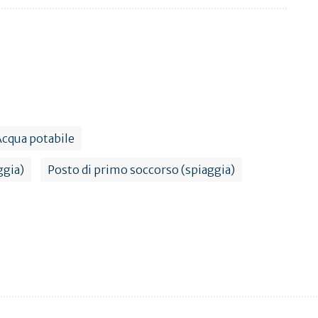
Acqua potabile
ggia)
Posto di primo soccorso (spiaggia)