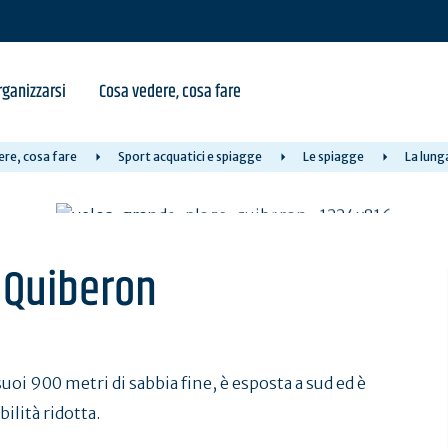
ganizzarsi
Cosa vedere, cosa fare
re, cosa fare
Sport acquatici e spiagge
Le spiagge
La lung
i Quiberon
uoi 900 metri di sabbia fine, è esposta a sud ed è
ilità ridotta.