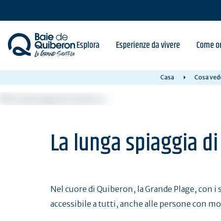
Skip
to
main
content
Esplora
Esperienze da vivere
Come or
Casa
Cosa vede
La lunga spiaggia d
Nel cuore di Quiberon, la Grande Plage, con i s
accessibile a tutti, anche alle persone con mob