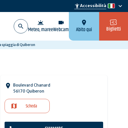
keyboard_arrow_down
accessibility_new
Accessibilità
it
wb_twilight
videocam
location_on
Biglietti
Meteo, maree
Webcam
Abito qui
a spiaggia di Quiberon
Boulevard Chanard
56170 Quiberon
Scheda