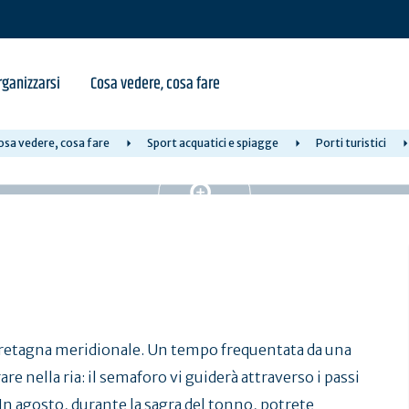
ganizzarsi
Cosa vedere, cosa fare
osa vedere, cosa fare
Sport acquatici e spiagge
Porti turistici
la Bretagna meridionale. Un tempo frequentata da una
re nella ria: il semaforo vi guiderà attraverso i passi
 In agosto, durante la sagra del tonno, potrete