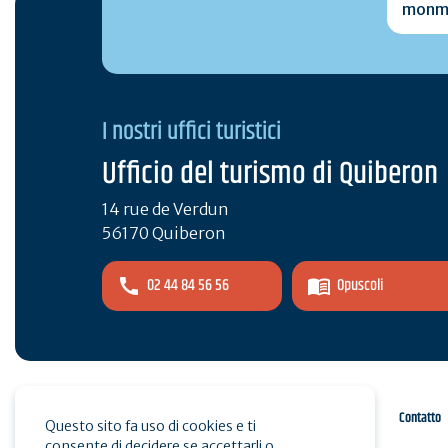
I nostri uffici turistici
Ufficio del turismo di Quiberon
14 rue de Verdun
56170 Quiberon
02 44 84 56 56
Opuscoli
Spazio pro
Stampa
Contatto
Questo sito fa uso di cookies e ti
consente di decidere se accettarli o