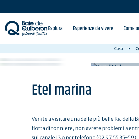
Skip
to
main
content
Esplora
Esperienze da vivere
Come or
Casa
C
Etel marina
Venite a visitare una delle più belle Ria del
flotta di tonniere, non avrete problemi a entra
sul canale 13 o per telefono (02 97 55 35-59).