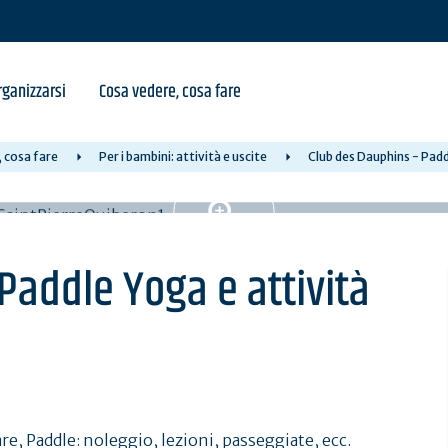
ganizzarsi
Cosa vedere, cosa fare
 cosa fare
Per i bambini: attività e uscite
Club des Dauphins - Padd
Paddle Yoga e attività
, Paddle: noleggio, lezioni, passeggiate, ecc.