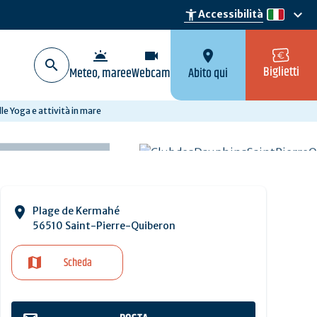
keyboard_arrow_down
accessibility_new
Accessibilità
it
wb_twilight
videocam
location_on
Biglietti
Meteo, maree
Webcam
Abito qui
le Yoga e attività in mare
Plage de Kermahé
56510 Saint-Pierre-Quiberon
Scheda