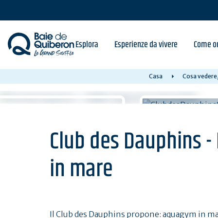
Skip
to
main
content
Esplora
Esperienze da vivere
Come or
Casa
Cosa vedere,
Club des Dauphins - 
in mare
Il Club des Dauphins propone: aquagym in mare