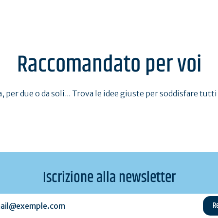
accompagnati
ani sulle spiagge della
baia di Quiberon
Raccomandato per voi
, per due o da soli... Trova le idee giuste per soddisfare tutti 
Iscrizione alla newsletter
l@exemple.com