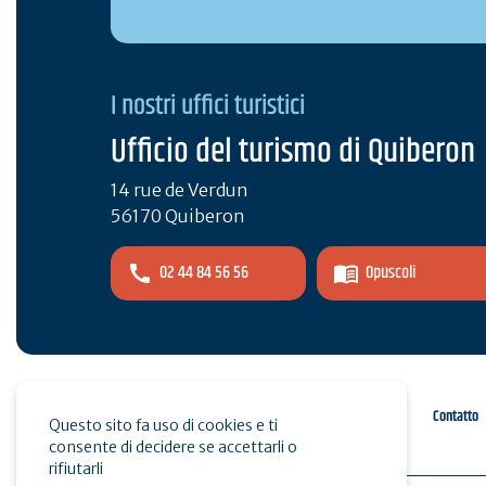
I nostri uffici turistici
Ufficio del turismo di Quiberon
14 rue de Verdun
56170 Quiberon
02 44 84 56 56
Opuscoli
Spazio pro
Stampa
Contatto
Questo sito fa uso di cookies e ti
consente di decidere se accettarli o
rifiutarli