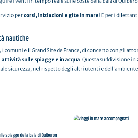
uire i venti in tempo reale sulle coste della baia di Quibero
ervizio per
corsi, iniziazioni e gite in mare
! E per i dilettan
ità nautiche
, i comuni e il Grand Site de France, di concerto con gli atto
 attività sulle spiagge e in acqua
. Questa suddivisione in 
tale sicurezza, nel rispetto degli altri utenti e dell'ambiente
Viaggi in mare