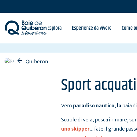
Skip
to
main
content
Esplora
Esperienze da vivere
Come or
Sport acquati
Vero
paradiso nautico, la
baia di
Scuole di vela, pesca in mare, sur
uno skipper
... fate il grande pas