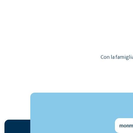
Porti turistici
C
Con la famiglia
monmai