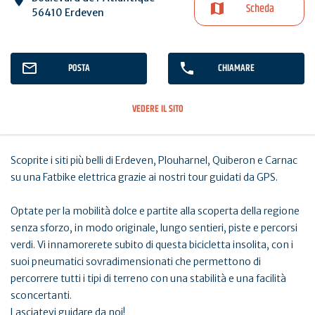
Scheda
56410 Erdeven
POSTA
CHIAMARE
VEDERE IL SITO
Scoprite i siti più belli di Erdeven, Plouharnel, Quiberon e Carnac
su una Fatbike elettrica grazie ai nostri tour guidati da GPS.
Optate per la mobilità dolce e partite alla scoperta della regione
senza sforzo, in modo originale, lungo sentieri, piste e percorsi
verdi. Vi innamorerete subito di questa bicicletta insolita, con i
suoi pneumatici sovradimensionati che permettono di
percorrere tutti i tipi di terreno con una stabilità e una facilità
sconcertanti.
Lasciatevi guidare da noi!