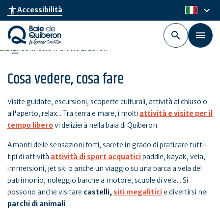
Skip
keyboard_arrow_down
accessibility_new
Accessibilità
it
to
main
content
Cosa vedere, cosa fare
Visite guidate, escursioni, scoperte culturali, attività al chiuso o
all'aperto, relax... Tra terra e mare, i molti
attività e visite per il
tempo libero
vi delizierà nella baia di Quiberon.
Amanti delle sensazioni forti, sarete in grado di praticare tutti i
tipi di attività
attività di sport acquatici
paddle, kayak, vela,
immersioni, jet ski o anche un viaggio su una barca a vela del
patrimonio, noleggio barche a motore, scuole di vela... Si
possono anche visitare
castelli,
siti megalitici
e divertirsi nei
parchi di animali
.