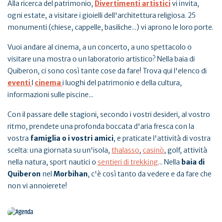
Alla ricerca del patrimonio,
Divertimenti artistici
vi invita,
ogni estate, a visitare i gioielli dell'architettura religiosa. 25
monumenti (chiese, cappelle, basiliche...) vi aprono le loro porte.
Vuoi andare al cinema, a un concerto, a uno spettacolo o
visitare una mostra o un laboratorio artistico? Nella baia di
Quiberon, ci sono così tante cose da fare! Trova qui l'elenco di
eventi
l
cinema
i luoghi del patrimonio e della cultura,
informazioni sulle piscine...
Con il passare delle stagioni, secondo i vostri desideri, al vostro
ritmo, prendete una profonda boccata d'aria fresca con la
vostra
famiglia o i vostri amici
, e praticate l'attività di vostra
scelta: una giornata su un'isola,
thalasso
,
casinò
, golf, attività
nella natura, sport nautici o
sentieri di trekking
... Nella
baia di
Quiberon
nel
Morbihan
, c'è così tanto da vedere e da fare che
non vi annoierete!