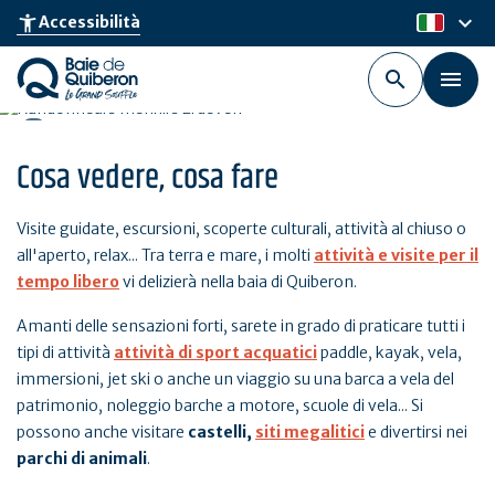
Skip
keyboard_arrow_down
accessibility_new
Accessibilità
it
to
main
content
Cosa vedere, cosa fare
Visite guidate, escursioni, scoperte culturali, attività al chiuso o
all'aperto, relax... Tra terra e mare, i molti
attività e visite per il
tempo libero
vi delizierà nella baia di Quiberon.
Amanti delle sensazioni forti, sarete in grado di praticare tutti i
tipi di attività
attività di sport acquatici
paddle, kayak, vela,
immersioni, jet ski o anche un viaggio su una barca a vela del
patrimonio, noleggio barche a motore, scuole di vela... Si
possono anche visitare
castelli,
siti megalitici
e divertirsi nei
parchi di animali
.