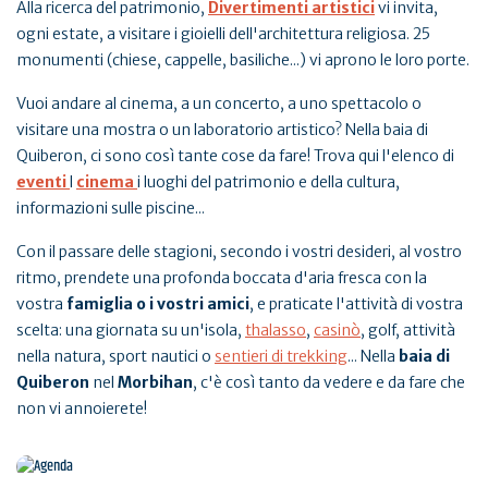
Alla ricerca del patrimonio,
Divertimenti artistici
vi invita,
ogni estate, a visitare i gioielli dell'architettura religiosa. 25
monumenti (chiese, cappelle, basiliche...) vi aprono le loro porte.
Vuoi andare al cinema, a un concerto, a uno spettacolo o
visitare una mostra o un laboratorio artistico? Nella baia di
Quiberon, ci sono così tante cose da fare! Trova qui l'elenco di
eventi
l
cinema
i luoghi del patrimonio e della cultura,
informazioni sulle piscine...
Con il passare delle stagioni, secondo i vostri desideri, al vostro
ritmo, prendete una profonda boccata d'aria fresca con la
vostra
famiglia o i vostri amici
, e praticate l'attività di vostra
scelta: una giornata su un'isola,
thalasso
,
casinò
, golf, attività
nella natura, sport nautici o
sentieri di trekking
... Nella
baia di
Quiberon
nel
Morbihan
, c'è così tanto da vedere e da fare che
non vi annoierete!