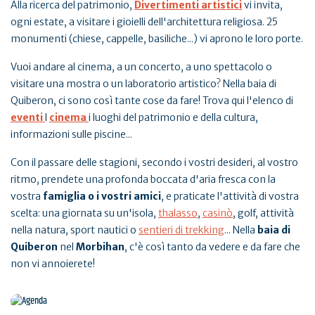
Alla ricerca del patrimonio,
Divertimenti artistici
vi invita,
ogni estate, a visitare i gioielli dell'architettura religiosa. 25
monumenti (chiese, cappelle, basiliche...) vi aprono le loro porte.
Vuoi andare al cinema, a un concerto, a uno spettacolo o
visitare una mostra o un laboratorio artistico? Nella baia di
Quiberon, ci sono così tante cose da fare! Trova qui l'elenco di
eventi
l
cinema
i luoghi del patrimonio e della cultura,
informazioni sulle piscine...
Con il passare delle stagioni, secondo i vostri desideri, al vostro
ritmo, prendete una profonda boccata d'aria fresca con la
vostra
famiglia o i vostri amici
, e praticate l'attività di vostra
scelta: una giornata su un'isola,
thalasso
,
casinò
, golf, attività
nella natura, sport nautici o
sentieri di trekking
... Nella
baia di
Quiberon
nel
Morbihan
, c'è così tanto da vedere e da fare che
non vi annoierete!