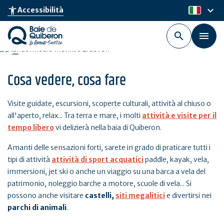
Skip
keyboard_arrow_down
accessibility_new
Accessibilità
it
to
main
content
Cosa vedere, cosa fare
Visite guidate, escursioni, scoperte culturali, attività al chiuso o
all'aperto, relax... Tra terra e mare, i molti
attività e visite per il
tempo libero
vi delizierà nella baia di Quiberon.
Amanti delle sensazioni forti, sarete in grado di praticare tutti i
tipi di attività
attività di sport acquatici
paddle, kayak, vela,
immersioni, jet ski o anche un viaggio su una barca a vela del
patrimonio, noleggio barche a motore, scuole di vela... Si
possono anche visitare
castelli,
siti megalitici
e divertirsi nei
parchi di animali
.