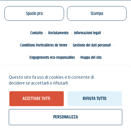
Spazio pro
Stampa
Contatto
Reclutamento
Informazioni legali
Conditions Particulières de Vente
Gestione dei dati personali
Engagements éco-responsables
Mappa del sito
Questo sito fa uso di cookies e ti consente di
decidere se accettarli o rifiutarli
ACCETTARE TUTTI
RIFIUTA TUTTO
PERSONALIZZA
wb_twilight
videocam
location_on
Biglietti
Meteo, maree
Webcam
Abito qui