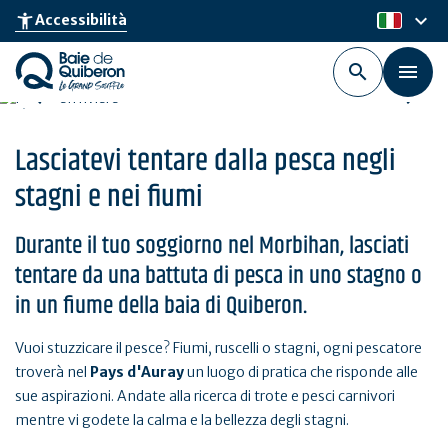
Skip
keyboard_arrow_down
accessibility_new
Accessibilità
it
to
main
content
Lasciatevi tentare dalla pesca negli
stagni e nei fiumi
Durante il tuo soggiorno nel Morbihan, lasciati
tentare da una battuta di pesca in uno stagno o
in un fiume della baia di Quiberon.
Vuoi stuzzicare il pesce? Fiumi, ruscelli o stagni, ogni pescatore
troverà nel
Pays d'Auray
un luogo di pratica che risponde alle
sue aspirazioni. Andate alla ricerca di trote e pesci carnivori
mentre vi godete la calma e la bellezza degli stagni.