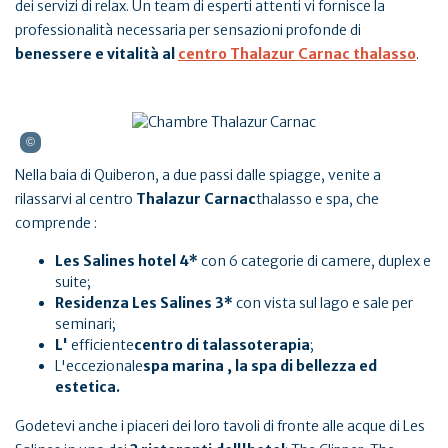
dei servizi di relax. Un team di esperti attenti vi fornisce la
professionalità necessaria per sensazioni profonde di
benessere e vitalità al
centro Thalazur Carnac thalasso
.
Nella baia di Quiberon, a due passi dalle spiagge, venite a
rilassarvi al centro
Thalazur Carnac
thalasso e spa, che
comprende :
Les Salines hotel 4*
con 6 categorie di camere, duplex e
suite;
Residenza Les Salines 3*
con vista sul lago e sale per
seminari;
L'
efficiente
centro di talassoterapia
;
L'eccezionale
spa marina
, la spa di bellezza ed
estetica.
Godetevi anche i piaceri dei loro tavoli di fronte alle acque di Les