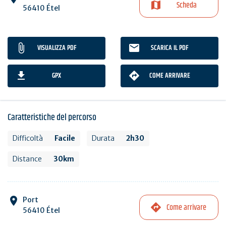
Scheda
56410 Étel
VISUALIZZA PDF
SCARICA IL PDF
GPX
COME ARRIVARE
Caratteristiche del percorso
Difficoltà
Facile
Durata
2h30
Distance
30km
Port
Come arrivare
56410 Étel