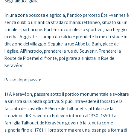
Segnaletica gialla
In una zona boscosa e agricola, l'antico percorso Étel-Vannes è
senza dubbio un'antica strada romana: rettilineo, situato su un
crinale, spartiacque. Partenza: complesso sportivo, parcheggio
in erba. Aggirate il campo da calcio e prendete la rue du stade in
direzione del villaggio. Seguire la rue Abbé Le Barh, place de
l'église. All'incrocio, prendere la rue du Souvenir. Prendere la
Route de Ploemel di fronte, poi girare a sinistra in Rue de
Keravéon.
Passo dopo passo:
1) A Keravéon, passare sotto il portico monumentale e svoltare
a sinistra sulla pista sportiva. Si può intravedere il fossato e la
facciata del castello. A Pierre de Talhouët si attribuisce la
creazione di Keravéon a Erdeven intorno al 1330-1350. La
famiglia Talhouët de Keravéon governò la tenuta come
signoria fino al 1761. Il loro stemma era una losanga a forma di