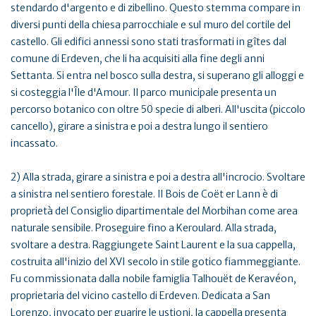
stendardo d'argento e di zibellino. Questo stemma compare in
diversi punti della chiesa parrocchiale e sul muro del cortile del
castello. Gli edifici annessi sono stati trasformati in gîtes dal
comune di Erdeven, che li ha acquisiti alla fine degli anni
Settanta. Si entra nel bosco sulla destra, si superano gli alloggi e
si costeggia l'Île d'Amour. Il parco municipale presenta un
percorso botanico con oltre 50 specie di alberi. All'uscita (piccolo
cancello), girare a sinistra e poi a destra lungo il sentiero
incassato.
2) Alla strada, girare a sinistra e poi a destra all'incrocio. Svoltare
a sinistra nel sentiero forestale. Il Bois de Coët er Lann è di
proprietà del Consiglio dipartimentale del Morbihan come area
naturale sensibile. Proseguire fino a Keroulard. Alla strada,
svoltare a destra. Raggiungete Saint Laurent e la sua cappella,
costruita all'inizio del XVI secolo in stile gotico fiammeggiante.
Fu commissionata dalla nobile famiglia Talhouët de Keravéon,
proprietaria del vicino castello di Erdeven. Dedicata a San
Lorenzo, invocato per guarire le ustioni, la cappella presenta