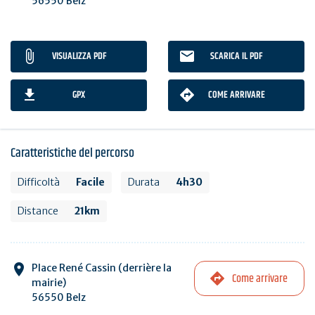
56550 Belz
VISUALIZZA PDF
SCARICA IL PDF
GPX
COME ARRIVARE
Caratteristiche del percorso
Difficoltà
Facile
Durata
4h30
Distance
21km
Place René Cassin (derrière la
Come arrivare
mairie)
56550 Belz