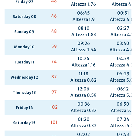
48
Friday 07
Altezza 1.76
Altezza 4.1
06:45
00:51
46
Saturday 08
Altezza 1.9
Altezza 4.0
08:10
02:27
48
Sunday 09
Altezza 1.83
Altezza 4.17
09:26
03:40
59
Monday 10
Altezza 1.54
Altezza 4.4
10:26
04:39
74
Tuesday 11
Altezza 1.16
Altezza 4.76
11:18
05:29
87
Wednesday 12
Altezza 0.82
Altezza 5.0
12:06
06:12
97
Thursday 13
Altezza 0.59
Altezza 5.24
00:36
06:50
102
Friday 14
Altezza 0.32
Altezza 5.31
01:20
07:24
101
Saturday 15
Altezza 0.32
Altezza 5.26
02:02
07:53