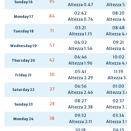
95
Sunday 16
Altezza 0.47
Altezza 5.12
02:42
08:20
84
Monday 17
Altezza 0.76
Altezza 4.91
03:21
08:48
71
Tuesday 18
Altezza 1.15
Altezza 4.65
04:02
09:21
57
Wednesday 19
Altezza 1.56
Altezza 4.37
04:46
10:02
42
Thursday 20
Altezza 1.96
Altezza 4.0
05:41
11:19
30
Friday 21
Altezza 2.29
Altezza 3.8
06:56
01:00
27
Saturday 22
Altezza 2.46
Altezza 3.63
08:27
02:37
28
Sunday 23
Altezza 2.38
Altezza 3.75
09:32
03:34
38
Monday 24
Altezza 2.11
Altezza 3.97
10:18
04:15