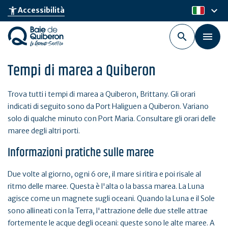
Skip
keyboard_arrow_down
accessibility_new
Accessibilità
it
to
main
content
Tempi di marea a Quiberon
Trova tutti i tempi di marea a Quiberon, Brittany. Gli orari
indicati di seguito sono da Port Haliguen a Quiberon. Variano
solo di qualche minuto con Port Maria. Consultare gli orari delle
maree degli altri porti.
Informazioni pratiche sulle maree
Due volte al giorno, ogni 6 ore, il mare si ritira e poi risale al
ritmo delle maree. Questa è l'alta o la bassa marea. La Luna
agisce come un magnete sugli oceani. Quando la Luna e il Sole
sono allineati con la Terra, l'attrazione delle due stelle attrae
fortemente le acque degli oceani: queste sono le alte maree. A