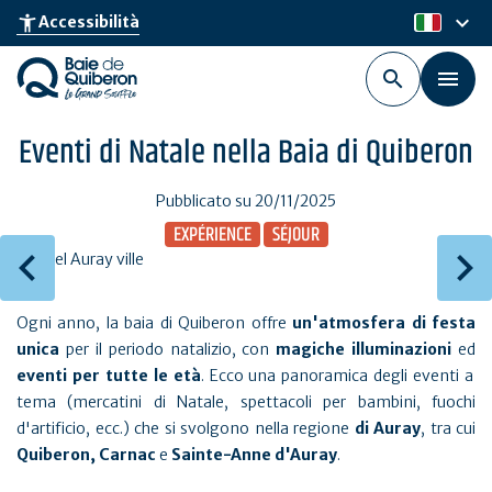
Skip
keyboard_arrow_down
accessibility_new
Accessibilità
it
to
main
content
Eventi di Natale nella Baia di Quiberon
Pubblicato su 20/11/2025
EXPÉRIENCE
SÉJOUR
Ogni anno, la baia di Quiberon offre
un'atmosfera di festa
unica
per il periodo natalizio, con
magiche illuminazioni
ed
eventi per tutte le età
. Ecco una panoramica degli eventi a
tema (mercatini di Natale, spettacoli per bambini, fuochi
d'artificio, ecc.) che si svolgono nella regione
di Auray
, tra cui
Quiberon, Carnac
e
Sainte-Anne d'Auray
.