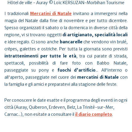
Hôtel de ville - Auray © Loïc KERSUZAN-Morbihan Tourisme
I tradizionali
Mercatini di Natale
invitano a immergersi nella
magia del Natale dalla fine di novembre e per tutto dicembre.
Spesso organizzati il sabato o la domenica in diverse città della
regione, vi si trovano oggetti
di artigianato, specialità locali
e idee regalo. Ci sono anche
bancarelle
che vendono vin brulé,
crêpes, galettes e ostriche. Per tutta la giornata sono previsti
intrattenimenti per tutte le età
, tra cui parate di strada,
spettacoli, possibilità di fare foto con Babbo Natale,
passeggiate su pony e
fuochi d'artificio
... All'interno o
all'aperto, passeggiate nel cuore dei
mercatini di Natale
con
la famiglia e gli amici e preparatevi alla stagione delle feste.
Per conoscere le date esatte e il programma degli eventi in ogni
città (Auray, Quiberon, Erdeven, Belz, La Trinité-sur-Mer,
Carnac...), non esitate a consultare il
il diario completo
.