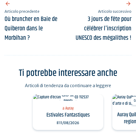
Articolo precedente
Articolo successivo
Où bruncher en Baie de
3 jours de fête pour
Quiberon dans le
célébrer l'inscription
Morbihan ?
UNESCO des mégalithes !
Ti potrebbe interessare anche
Articoli di tendenza da continuare a leggere
Agenda
C
a Auray
Auray Qui
Estivales Fantastiques
region
Il
11/08/2026