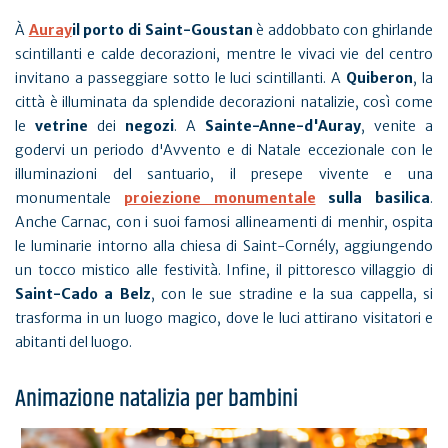
À
Auray
il porto di Saint-Goustan
è addobbato con ghirlande
scintillanti e calde decorazioni, mentre le vivaci vie del centro
invitano a passeggiare sotto le luci scintillanti. A
Quiberon
, la
città è illuminata da splendide decorazioni natalizie, così come
le
vetrine
dei
negozi
. A
Sainte-Anne-d'Auray
, venite a
godervi un periodo d'Avvento e di Natale eccezionale con le
illuminazioni del santuario, il presepe vivente e una
monumentale
proiezione monumentale
sulla basilica
.
Anche Carnac, con i suoi famosi allineamenti di menhir, ospita
le luminarie intorno alla chiesa di Saint-Cornély, aggiungendo
un tocco mistico alle festività. Infine, il pittoresco villaggio di
Saint-Cado a Belz
, con le sue stradine e la sua cappella, si
trasforma in un luogo magico, dove le luci attirano visitatori e
abitanti del luogo.
Animazione natalizia per bambini