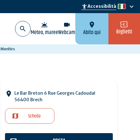
keyboard_arrow_down
accessibility_new
Accessibilità
it
wb_twilight
videocam
location_on
Biglietti
Meteo, maree
Webcam
Abito qui
 Menhirs
Le Bar Breton 6 Rue Georges Cadoudal
56400 Brech
Scheda