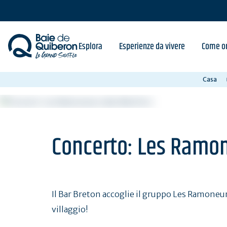
Skip
to
main
content
Esplora
Esperienze da vivere
Come or
Casa
Concerto: Les Ramo
Il Bar Breton accoglie il gruppo Les Ramoneu
villaggio!