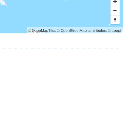
© OpenMapTiles
© OpenStreetMap contributors
© Loopi