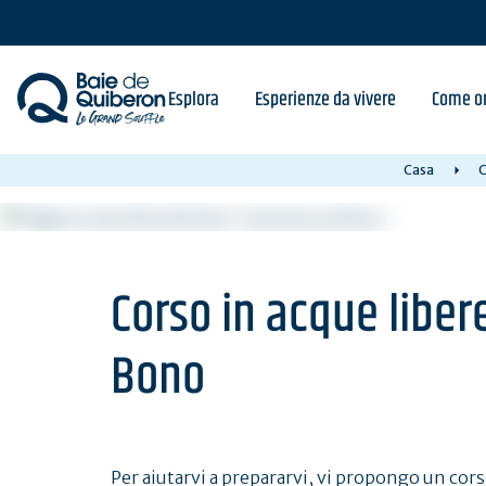
Skip
to
main
content
Esplora
Esperienze da vivere
Come or
Casa
C
Corso in acque liber
Bono
Per aiutarvi a prepararvi, vi propongo un cor