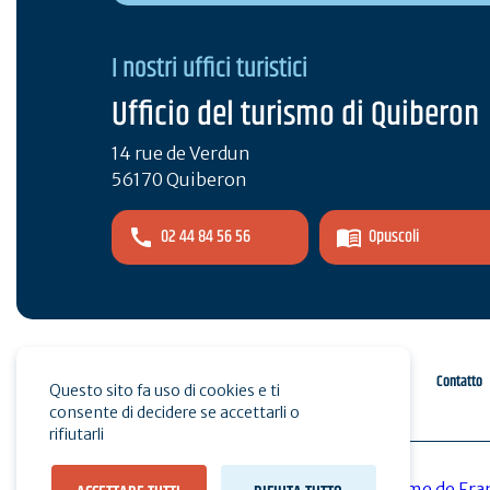
I nostri uffici turistici
Ufficio del turismo di Quiberon
14 rue de Verdun
56170 Quiberon
02 44 84 56 56
Opuscoli
Spazio pro
Stampa
Contatto
Questo sito fa uso di cookies e ti
consente di decidere se accettarli o
rifiutarli