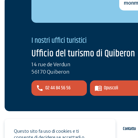
I nostri uffici turistici
Ufficio del turismo di Quiberon
14 rue de Verdun
56170 Quiberon
02 44 84 56 56
Opuscoli
Spazio pro
Stampa
Contatto
Questo sito fa uso di cookies e ti
consente di decidere se accettarli o