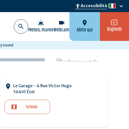
keyboard_arrow_down
accessibility_new
Accessibilità
it
wb_twilight
videocam
location_on
Biglietti
Meteo, maree
Webcam
Abito qui
vy Sound
Le Garage - 4 Rue Victor Hugo
56410 Étel
Scheda