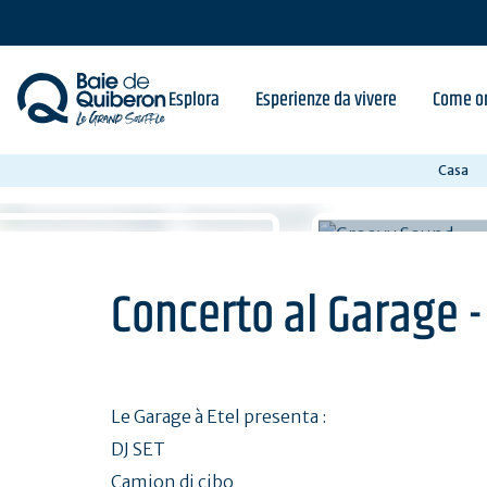
Skip
to
main
content
Esplora
Esperienze da vivere
Come or
Casa
Concerto al Garage 
Le Garage à Etel presenta :
DJ SET
Camion di cibo