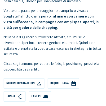
nella baia di Quiberon per una vacanza di successo.
Volete una pausa per un soggiorno tranquillo o vivace?
Scegliete l'affitto che fa per voi:
al mare con camere con
vista sull'oceano, in campagna con ampi spazi aperti, in
città per godere dello shopping
.
Nella baia di Quiberon, troverete attività, siti, musei e
divertimenti per intrattenere genitori e bambini. Quindi non
esitate e prenotate la vostra casa vacanze in Bretagna in tutta
sicurezza.
Clicca sugli annunci per vedere le foto, la posizione, i prezzi e la
disponibilità degli affitti.
NUMERO
NUMERO DI VIAGGIATORI
IN QUALE DATA?
DI
VIAGGIATORI
TARIFFA
TARIFFA
CAMERE
CAMERE