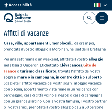
Skip
keyboard_arrow_down
accessibility_new
Accessibilità
it
to
main
content
Affitti di vacanze
Case, ville, appartamenti, monolocali
... da ora in poi,
prenotate il vostro alloggio a Morbihan, nel sud della Bretagna.
Per una settimana o un weekend, affittate il vostro
alloggio
nella baia di Quiberon. Etichettato
Clévacances
,
Gîte de
France
o
turismo classificato
, trovate l'affitto dei vostri
sogni al
mare o in campagna, in centro città o sul porto
.
Scegliete l'affitto vacanze dei vostri sogni: alloggio vacanze
con piscina, appartamento vista mare in un residence con
parcheggio, casa di città vicino ai negozi o casa di campagna
con un grande giardino. Con la vostra famiglia, il vostro partner
o i vostri amici, prenotate il vostro alloggio da 2 a 30 persone