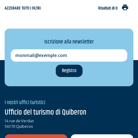
print
AZZERARE TUTTI I FILTRI
Risultati di 0
Iscrizione alla newsletter
monmail@exemple.com
I nostri uffici turistici
Ufficio del turismo di Quiberon
14 rue de Verdun
56170 Quiberon