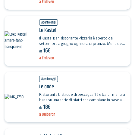
a Erdeven
Aperto oggi
Le Kastel
Il Kastel Bar Ristorante Pizzeria è aperto da
settembre a giugno ogni ora di pranzo. Menu dei
16€
lavoratori a 16,90 euro: buffet a volontà, piatto…
da
a Erdeven
Aperto oggi
Le onde
Ristorante bistrot e di pesce, caffè e bar. Il menu si
basa su una serie di piatti che cambiano in base alla
18€
disponibilità. Atmosfera rilassata. Nella…
da
a Quiberon