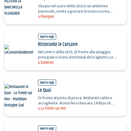
Situato nel cuore della città in un ambiente
piacevole, venite a gustare la nostra cucina
a Pluvigner
casalinga, le numerose galette e le pizze. Menu a
partire da…
Aperto oggi
Ristorante le Corsaire
Nel centro della città, di fronte alla spiaggia
principale e vicino al terminal dei traghetti, Le
a Quiberon
Corsaire vi accoglie nelle sue camere e nella sua…
Aperto oggi
Le Quai
Di fronte al porto di pesca. Ambiente caldo e
accogliente. Atmosfera rilassata. Utilizzo di
a La Trinité-sur-Mer
prodotti freschi. Dolci fatti in casa. Personale
cordiale.…
Aperto oggi