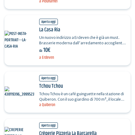
a Plouharnel
cucina locale buona e varia al giusto prezzo.
Nella…
Aperto oggi
La Casa Ria
Un nuovo indirizzo a Erdeven che è già un must.
Brasserie moderna dall'arredamento accogliente.
10€
Piatti e cocktail sofisticati. Atmosfera calda e
da
ampia…
a Erdeven
Aperto oggi
Tchou Tchou
Tchou Tchou è un café guinguette nella stazione di
Quiberon. Con il suo giardino di 700 m², il locale
a Quiberon
offre una cucina semplice, prodotti locali,…
Aperto oggi
Crêperie Pizzeria La Barcarella