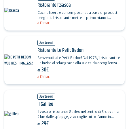
Ristorante Itsasoa
Cucina libera e contemporanea a base di prodotti
pregiati. Il ristorante mette in primo piano i
a Carnac
produttori locali, gli allevatori, gli ortolani, i…
Aperto oggi
Ristorante Le Petit Bedon
Benvenuti a Le Petit Bedon! Dal 1978, il ristorante è
un invito al relax grazie alla sua calda accoglienza e
30€
al suo arredamento. Qui potrete gustare…
da
a Carnac
Aperto oggi
Il Galiléo
Il vostro ristorante Galiléo nel centro di Erdeven, a
2 km dalle spiagge, vi accoglie tutto l'anno in
29€
un'atmosfera amichevole con le sue specialità…
da