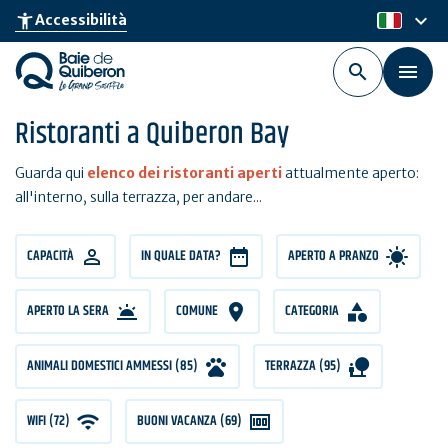
Skip
keyboard_arrow_down
accessibility_new
Accessibilità
it
to
main
content
Ristoranti a Quiberon Bay
Guarda qui
elenco dei ristoranti aperti
attualmente aperto:
all'interno, sulla terrazza, per andare...
CAPACITÀ
CAPACITÀ
IN QUALE DATA?
APERTO A PRANZO
APERTO LA SERA
COMUNE
CATEGORIA
ANIMALI DOMESTICI AMMESSI (85)
TERRAZZA (95)
WIFI (72)
BUONI VACANZA (69)