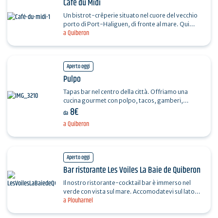
Café du Midi
Un bistrot-crêperie situato nel cuore del vecchio
porto di Port-Haliguen, di fronte al mare. Qui
a Quiberon
potrete gustare una varietà di galettes 100%
sarrazin,…
Aperto oggi
Pulpo
Tapas bar nel centro della città. Offriamo una
cucina gourmet con polpo, tacos, gamberi,
8€
patatas bravas, ecc. e una selezione di vini, birre e
da
cocktail…
a Quiberon
Aperto oggi
Bar ristorante Les Voiles La Baie de Quiberon
Il nostro ristorante-cocktail bar è immerso nel
verde con vista sul mare. Accomodatevi sul lato
a Plouharnel
del giardino per godere della vista sulla baia di…