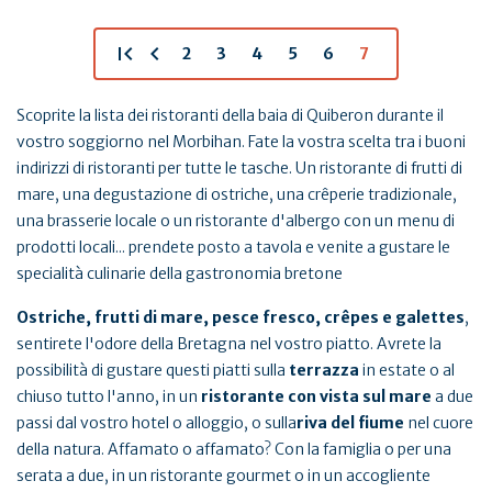
first_page
chevron_left
2
3
4
5
6
7
Scoprite la lista dei ristoranti della baia di Quiberon durante il
vostro soggiorno nel Morbihan. Fate la vostra scelta tra i buoni
indirizzi di ristoranti per tutte le tasche. Un ristorante di frutti di
mare, una degustazione di ostriche, una crêperie tradizionale,
una brasserie locale o un ristorante d'albergo con un menu di
prodotti locali... prendete posto a tavola e venite a gustare le
specialità culinarie della gastronomia bretone
Ostriche, frutti di mare, pesce fresco, crêpes e galettes
,
sentirete l'odore della Bretagna nel vostro piatto. Avrete la
possibilità di gustare questi piatti sulla
terrazza
in estate o al
chiuso tutto l'anno, in un
ristorante con vista sul mare
a due
passi dal vostro hotel o alloggio, o sulla
riva del fiume
nel cuore
della natura. Affamato o affamato? Con la famiglia o per una
serata a due, in un ristorante gourmet o in un accogliente