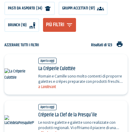
PASTI DA ASPORTO (34)
GRUPPI ACCETTATI (97)
PIÙ FILTRI
BRUNCH (10)
print
AZZERARE TUTTI I FILTRI
Risultati di 123
Aperto oggi
La Crêperie Culottée
Romain e Camille sono molto contenti di proporre
galettes e crêpes preparate con prodotti freschi e
a Landévant
locali. La loro specialità: un delizioso mix di…
Aperto oggi
Crêperie La Clef de la Presqu'île
Le nostre galette e galette sono realizzate con
prodotti regionali. Vi offriamo il piacere di una