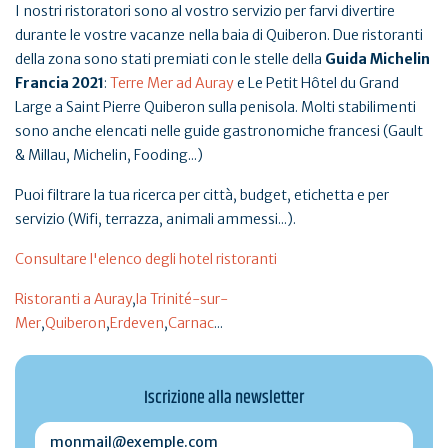
I nostri ristoratori sono al vostro servizio per farvi divertire
durante le vostre vacanze nella baia di Quiberon. Due ristoranti
della zona sono stati premiati con le stelle della
Guida Michelin
Francia 2021
:
Terre Mer ad Auray
e Le Petit Hôtel du Grand
Large a Saint Pierre Quiberon sulla penisola. Molti stabilimenti
sono anche elencati nelle guide gastronomiche francesi (Gault
& Millau, Michelin, Fooding...)
Puoi filtrare la tua ricerca per città, budget, etichetta e per
servizio (Wifi, terrazza, animali ammessi...).
Consultare l'elenco degli hotel ristoranti
Ristoranti a Auray
,
la Trinité-sur-
Mer
,
Quiberon
,
Erdeven
,
Carnac
...
Iscrizione alla newsletter
monmail@exemple.com