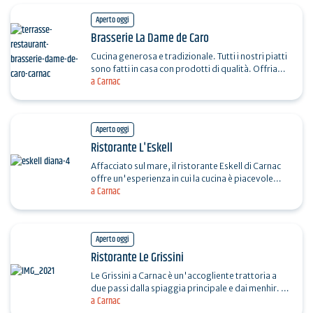
Aperto oggi
Brasserie La Dame de Caro
Cucina generosa e tradizionale. Tutti i nostri piatti
sono fatti in casa con prodotti di qualità. Offriamo
a Carnac
piatti tradizionali, hamburger, piatti vegani…
Aperto oggi
Ristorante L'Eskell
Affacciato sul mare, il ristorante Eskell di Carnac
offre un'esperienza in cui la cucina è piacevole
a Carnac
quanto il paesaggio. Prodotti di qualità, ricette…
Aperto oggi
Ristorante Le Grissini
Le Grissini a Carnac è un'accogliente trattoria a
due passi dalla spiaggia principale e dai menhir. Le
a Carnac
Grissini è la storia di due amici, Charly e…