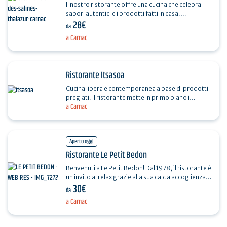
Il nostro ristorante offre una cucina che celebra i
sapori autentici e i prodotti fatti in casa.
28€
Accomodatevi di fronte alle saline o al giardino
da
interno,…
a Carnac
Ristorante Itsasoa
Cucina libera e contemporanea a base di prodotti
pregiati. Il ristorante mette in primo piano i
a Carnac
produttori locali, gli allevatori, gli ortolani, i…
Aperto oggi
Ristorante Le Petit Bedon
Benvenuti a Le Petit Bedon! Dal 1978, il ristorante è
un invito al relax grazie alla sua calda accoglienza e
30€
al suo arredamento. Qui potrete gustare…
da
a Carnac