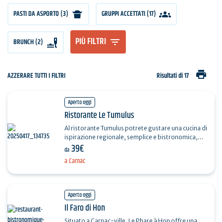
PASTI DA ASPORTO (3)
GRUPPI ACCETTATI (17)
PIÙ FILTRI
BRUNCH (2)
print
AZZERARE TUTTI I FILTRI
Risultati di 17
Aperto oggi
Ristorante Le Tumulus
Al ristorante Tumulus potrete gustare una cucina di
ispirazione regionale, semplice e bistronomica,
39€
servita nella sala da pranzo degli anni Trenta. La…
da
a Carnac
Aperto oggi
Il Faro di Hon
Situato a Carnac-ville, Le Phare à Hon offre una