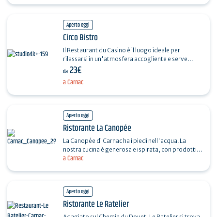
Aperto oggi
Circo Bistro
Il Restaurant du Casino è il luogo ideale per
rilassarsi in un'atmosfera accogliente e serve
23€
prodotti freschi locali di stagione. Il ristorante
da
dispone…
a Carnac
Aperto oggi
Ristorante La Canopée
La Canopée di Carnac ha i piedi nell'acqua! La
nostra cucina è generosa e ispirata, con prodotti
a Carnac
accuratamente selezionati. In un'atmosfera
luminosa e…
Aperto oggi
Ristorante Le Ratelier
Adagiato sul Chemin du Douet, Le Ratelier si trova