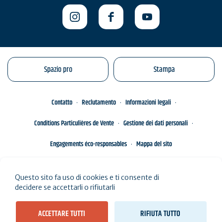
Spazio pro
Stampa
Contatto
Reclutamento
Informazioni legali
Conditions Particulières de Vente
Gestione dei dati personali
Engagements éco-responsables
Mappa del sito
Questo sito fa uso di cookies e ti consente di
decidere se accettarli o rifiutarli
ACCETTARE TUTTI
RIFIUTA TUTTO
Vedi i risultati sulla mappa (
Risultati di 17
)