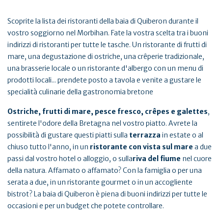
Scoprite la lista dei ristoranti della baia di Quiberon durante il
vostro soggiorno nel Morbihan. Fate la vostra scelta tra i buoni
indirizzi di ristoranti per tutte le tasche. Un ristorante di frutti di
mare, una degustazione di ostriche, una crêperie tradizionale,
una brasserie locale o un ristorante d'albergo con un menu di
prodotti locali... prendete posto a tavola e venite a gustare le
specialità culinarie della gastronomia bretone
Ostriche, frutti di mare, pesce fresco, crêpes e galettes
,
sentirete l'odore della Bretagna nel vostro piatto. Avrete la
possibilità di gustare questi piatti sulla
terrazza
in estate o al
chiuso tutto l'anno, in un
ristorante con vista sul mare
a due
passi dal vostro hotel o alloggio, o sulla
riva del fiume
nel cuore
della natura. Affamato o affamato? Con la famiglia o per una
serata a due, in un ristorante gourmet o in un accogliente
bistrot? La baia di Quiberon è piena di buoni indirizzi per tutte le
occasioni e per un budget che potete controllare.