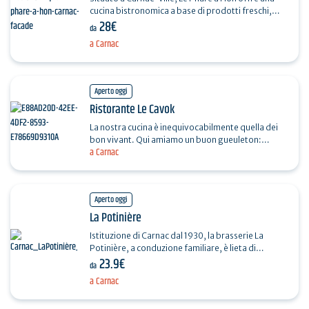
cucina bistronomica a base di prodotti freschi,
28€
locali e di stagione.
da
a Carnac
Aperto oggi
Ristorante Le Cavok
La nostra cucina è inequivocabilmente quella dei
bon vivant. Qui amiamo un buon gueuleton:
a Carnac
costata di manzo alla griglia su roccia lavica, una
buona…
Aperto oggi
La Potinière
Istituzione di Carnac dal 1930, la brasserie La
Potinière, a conduzione familiare, è lieta di
23.9€
accogliervi in un locale ricco di storia. Il nostro
da
team…
a Carnac