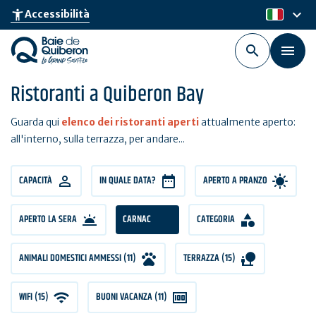
Skip
keyboard_arrow_down
accessibility_new
Accessibilità
it
to
main
content
Ristoranti a Quiberon Bay
Guarda qui
elenco dei ristoranti aperti
attualmente aperto:
all'interno, sulla terrazza, per andare...
CAPACITÀ
CAPACITÀ
IN QUALE DATA?
APERTO A PRANZO
APERTO LA SERA
CARNAC
CATEGORIA
ANIMALI DOMESTICI AMMESSI (11)
TERRAZZA (15)
WIFI (15)
BUONI VACANZA (11)