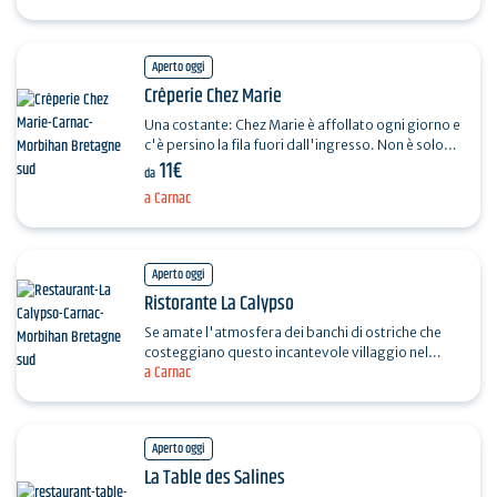
Aperto oggi
Crêperie Chez Marie
Una costante: Chez Marie è affollato ogni giorno e
c'è persino la fila fuori dall'ingresso. Non è solo
11€
l'insegna che proclama che Chez Marie è la…
da
a Carnac
Aperto oggi
Ristorante La Calypso
Se amate l'atmosfera dei banchi di ostriche che
costeggiano questo incantevole villaggio nel
a Carnac
quartiere Pô di Carnac, fermatevi a La Calypso. Lo
chef…
Aperto oggi
La Table des Salines