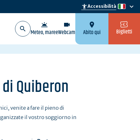
keyboard_arrow_down
accessibility_new
Accessibilità
it
wb_twilight
videocam
location_on
Biglietti
Meteo, maree
Webcam
Abito qui
 di Quiberon
ici, venite a fare il pieno di
organizzate il vostro soggiorno in