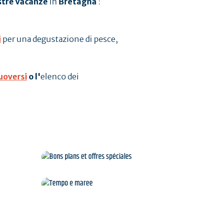
stre vacanze
in
Bretagna
:
i
per una degustazione di pesce,
oversi
o l'
elenco dei
Bons plans et offres
spéciales
e
Tempo e maree