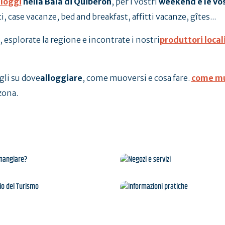
lloggi
nella
Baia di Quiberon
, per i vostri
weekend e le vo
i, case vacanze, bed and breakfast, affitti vacanze, gîtes...
, esplorate la regione e incontrate i nostri
produttori local
gli su dove
alloggiare
, come muoversi e cosa fare.
come mu
zona.
Dove mangiare?
Negozi e servizi
L'Ufficio del Turismo
Informazioni pratich