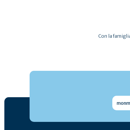
Con la famiglia
monmai