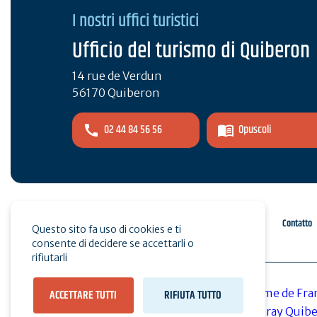
I nostri uffici turistici
Ufficio del turismo di Quiberon
14 rue de Verdun
56170 Quiberon
02 44 84 56 56
Opuscoli
Spazio pro
Stampa
Contatto
Questo sito fa uso di cookies e ti
consente di decidere se accettarli o
rifiutarli
ACCETTARE TUTTI
RIFIUTA TUTTO