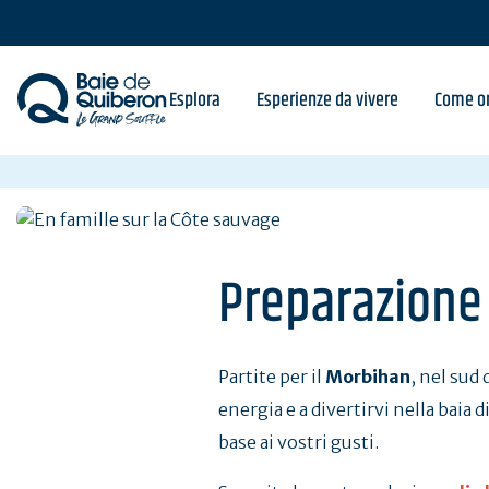
Skip
to
main
content
Esplora
Esperienze da vivere
Come or
Preparazione 
Partite per il
Morbihan
, nel sud 
energia e a divertirvi nella baia 
base ai vostri gusti.