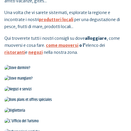
affitti vacanze, gîtes...
Una volta che vi sarete sistemati, esplorate la regione e
incontrate i nostri
produttori locali
per una degustazione di
pesce, frutti di mare, prodotti locali...
Qui troverete tutti i nostri consigli su dove
alloggiare
, come
muoversi e cosa fare.
come muoversi
o l'
elenco dei
ristoranti
e
negozi
nella nostra zona.
Dove dormire?
Dove mangiare?
Negozi e servizi
Bons plans et offres spéciales
Biglietteria
L'Ufficio del Turismo