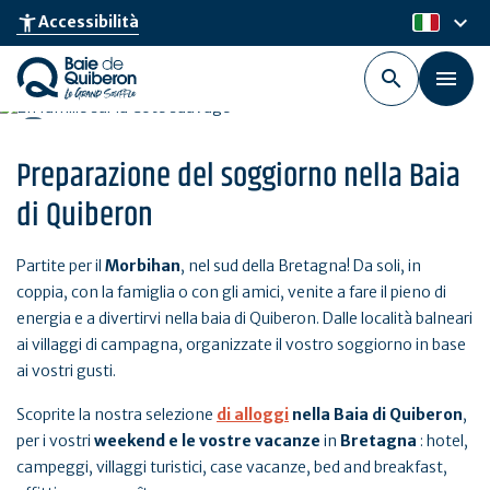
Skip
keyboard_arrow_down
accessibility_new
Accessibilità
it
to
main
content
Preparazione del soggiorno nella Baia
di Quiberon
Partite per il
Morbihan
, nel sud della Bretagna! Da soli, in
coppia, con la famiglia o con gli amici, venite a fare il pieno di
energia e a divertirvi nella baia di Quiberon. Dalle località balneari
ai villaggi di campagna, organizzate il vostro soggiorno in base
ai vostri gusti.
Scoprite la nostra selezione
di alloggi
nella
Baia di Quiberon
,
per i vostri
weekend e le vostre vacanze
in
Bretagna
: hotel,
campeggi, villaggi turistici, case vacanze, bed and breakfast,