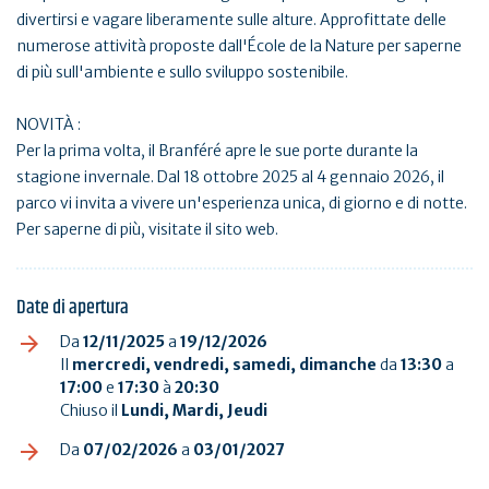
divertirsi e vagare liberamente sulle alture. Approfittate delle
numerose attività proposte dall'École de la Nature per saperne
di più sull'ambiente e sullo sviluppo sostenibile.
NOVITÀ :
Per la prima volta, il Branféré apre le sue porte durante la
stagione invernale. Dal 18 ottobre 2025 al 4 gennaio 2026, il
parco vi invita a vivere un'esperienza unica, di giorno e di notte.
Per saperne di più, visitate il sito web.
Date di apertura
Da
12/11/2025
a
19/12/2026
Il
mercredi, vendredi, samedi, dimanche
da
13:30
a
17:00
e
17:30
à
20:30
Chiuso il
Lundi, Mardi, Jeudi
Da
07/02/2026
a
03/01/2027