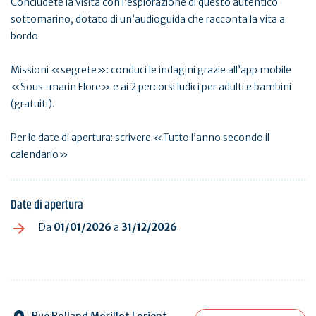
Concludete la visita con l’esplorazione di questo autentico
sottomarino, dotato di un’audioguida che racconta la vita a
bordo.
Missioni «segrete»: conduci le indagini grazie all’app mobile
«Sous-marin Flore» e ai 2 percorsi ludici per adulti e bambini
(gratuiti).
Per le date di apertura: scrivere «Tutto l’anno secondo il
calendario»
Date di apertura
Da
01/01/2026
a
31/12/2026
Rue Rolland Morillot Lorient