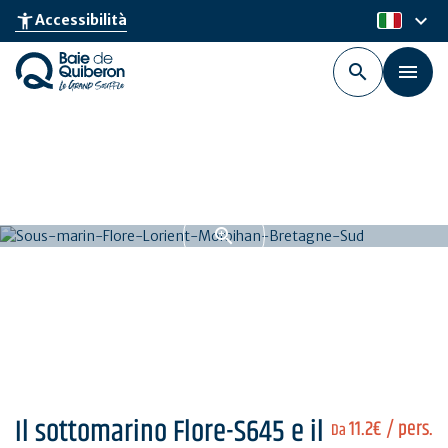
Skip
keyboard_arrow_down
accessibility_new
Accessibilità
it
to
main
content
Il sottomarino Flore-S645 e il
11.2€
/ pers.
Da