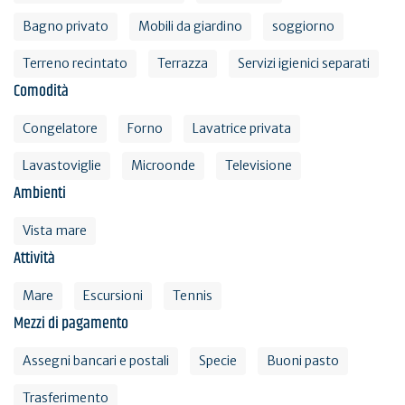
Bagno privato
Mobili da giardino
soggiorno
Terreno recintato
Terrazza
Servizi igienici separati
Comodità
Congelatore
Forno
Lavatrice privata
Lavastoviglie
Microonde
Televisione
Ambienti
Vista mare
Attività
Mare
Escursioni
Tennis
Mezzi di pagamento
Assegni bancari e postali
Specie
Buoni pasto
Trasferimento