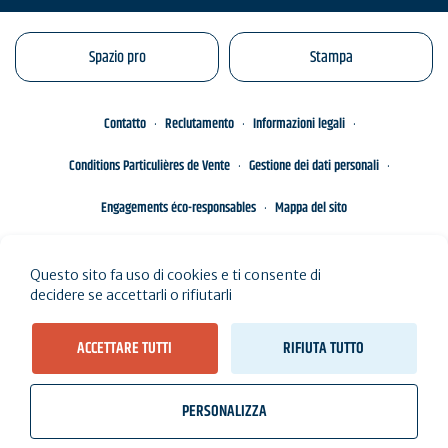
Spazio pro
Stampa
Contatto
Reclutamento
Informazioni legali
Conditions Particulières de Vente
Gestione dei dati personali
Engagements éco-responsables
Mappa del sito
Questo sito fa uso di cookies e ti consente di
decidere se accettarli o rifiutarli
ACCETTARE TUTTI
RIFIUTA TUTTO
PERSONALIZZA
wb_twilight
videocam
location_on