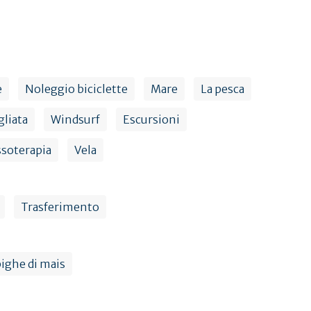
e
Noleggio biciclette
Mare
La pesca
gliata
Windsurf
Escursioni
ssoterapia
Vela
Trasferimento
pighe di mais