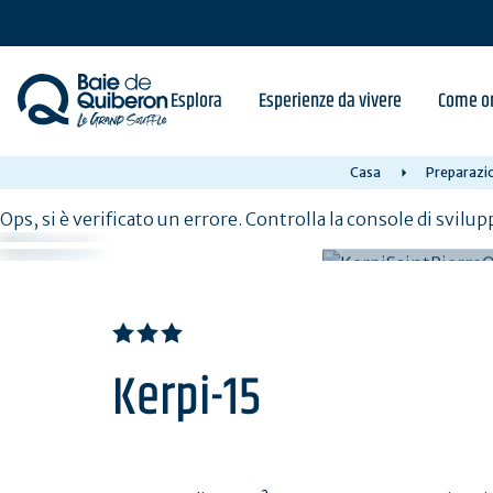
Skip
to
main
content
Esplora
Esperienze da vivere
Come or
Casa
Preparazio
Ops, si è verificato un errore. Controlla la console di svilup
Kerpi-15