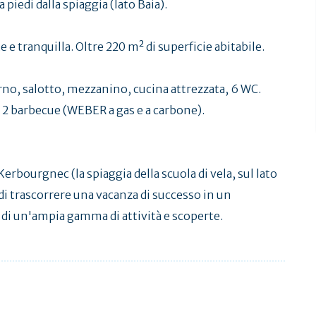
 piedi dalla spiaggia (lato Baia).
e tranquilla. Oltre 220 m² di superficie abitabile.
rno, salotto, mezzanino, cucina attrezzata, 6 WC.
2 barbecue (WEBER a gas e a carbone).
 Kerbourgnec (la spiaggia della scuola di vela, sul lato
 di trascorrere una vacanza di successo in un
 di un'ampia gamma di attività e scoperte.