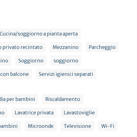
Cucina/soggiorno a pianta aperta
o privato recintato
Mezzanino
Parcheggio
dino
Soggiorno
soggiorno
 con balcone
Servizi igienici separati
dia per bambini
Riscaldamento
no
Lavatrice privata
Lavastoviglie
 bambini
Microonde
Televisione
Wi-Fi