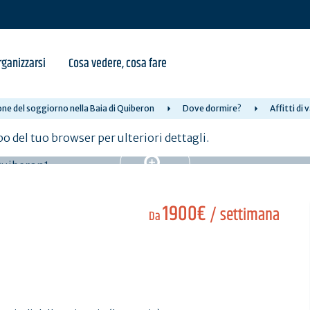
ganizzarsi
Cosa vedere, cosa fare
ne del soggiorno nella Baia di Quiberon
Dove dormire?
Affitti di
po del tuo browser per ulteriori dettagli.
1900€
/ settimana
Da