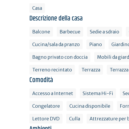
Casa
Descrizione della casa
Balcone
Barbecue
Sedie a sdraio
Cucina/sala da pranzo
Piano
Giardin
Bagno privato con doccia
Mobili da giar
Terreno recintato
Terrazza
Terrazza
Comodità
Accesso a Internet
Sistema Hi-Fi
Se
Congelatore
Cucina disponibile
For
Lettore DVD
Culla
Attrezzature per
Ambienti