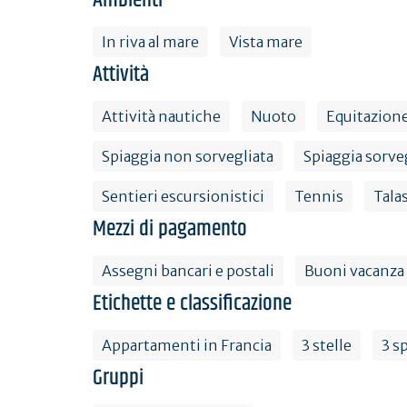
In riva al mare
Vista mare
Attività
Attività nautiche
Nuoto
Equitazion
Spiaggia non sorvegliata
Spiaggia sorve
Sentieri escursionistici
Tennis
Tala
Mezzi di pagamento
Assegni bancari e postali
Buoni vacanza
Etichette e classificazione
Appartamenti in Francia
3 stelle
3 s
Gruppi