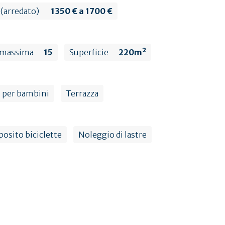
(arredato)
1350 € a 1700 €
 massima
15
Superficie
220m²
 per bambini
Terrazza
osito biciclette
Noleggio di lastre