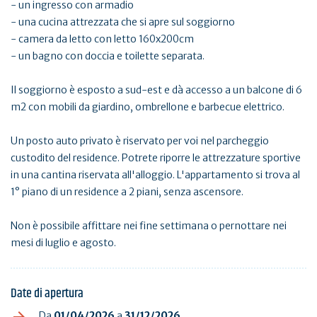
- un ingresso con armadio
- una cucina attrezzata che si apre sul soggiorno
- camera da letto con letto 160x200cm
- un bagno con doccia e toilette separata.
Il soggiorno è esposto a sud-est e dà accesso a un balcone di 6
m2 con mobili da giardino, ombrellone e barbecue elettrico.
Un posto auto privato è riservato per voi nel parcheggio
custodito del residence. Potrete riporre le attrezzature sportive
in una cantina riservata all'alloggio. L'appartamento si trova al
1° piano di un residence a 2 piani, senza ascensore.
Non è possibile affittare nei fine settimana o pernottare nei
mesi di luglio e agosto.
Date di apertura
Da
01/04/2026
a
31/12/2026