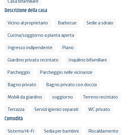
Casa bifamiliare
Descrizione della casa
Vicino al proprietario
Barbecue
Sedie a sdraio
Cucina/soggiorno a pianta aperta
Ingresso indipendente
Piano
Giardino privato recintato
Inquilino bifamiliare
Parcheggio
Parcheggio nelle vicinanze
Bagno privato
Bagno privato con doccia
Mobili da giardino
soggiorno
Terreno recintato
Terrazza
Servizi igienici separati
WC privato
Comodità
Sistema Hi-Fi
Sedia per bambini
Riscaldamento