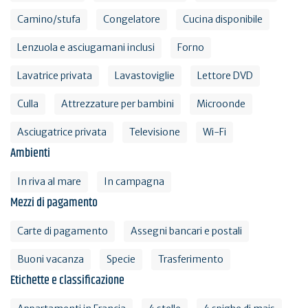
Camino/stufa
Congelatore
Cucina disponibile
Lenzuola e asciugamani inclusi
Forno
Lavatrice privata
Lavastoviglie
Lettore DVD
Culla
Attrezzature per bambini
Microonde
Asciugatrice privata
Televisione
Wi-Fi
Ambienti
In riva al mare
In campagna
Mezzi di pagamento
Carte di pagamento
Assegni bancari e postali
Buoni vacanza
Specie
Trasferimento
Etichette e classificazione