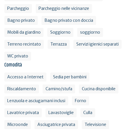
Parcheggio
Parcheggio nelle vicinanze
Bagno privato
Bagno privato con doccia
Mobili da giardino
Soggiorno
soggiorno
Terreno recintato
Terrazza
Servizi igienici separati
WC privato
Comodità
Accesso a Internet
Sedia per bambini
Riscaldamento
Camino/stufa
Cucina disponibile
Lenzuola e asciugamani inclusi
Forno
Lavatrice privata
Lavastoviglie
Culla
Microonde
Asciugatrice privata
Televisione