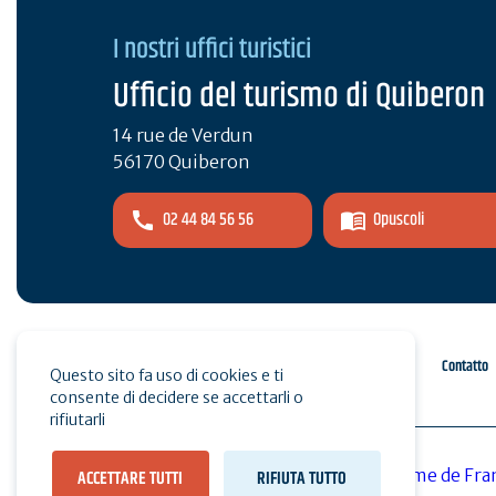
I nostri uffici turistici
Ufficio del turismo di Quiberon
14 rue de Verdun
56170 Quiberon
02 44 84 56 56
Opuscoli
Spazio pro
Stampa
Contatto
Questo sito fa uso di cookies e ti
consente di decidere se accettarli o
rifiutarli
ACCETTARE TUTTI
RIFIUTA TUTTO