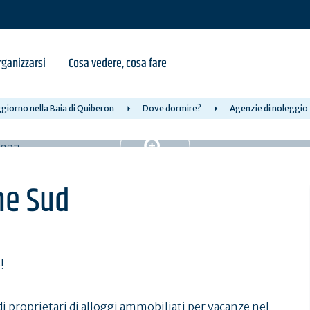
ganizzarsi
Cosa vedere, cosa fare
giorno nella Baia di Quiberon
Dove dormire?
Agenzie di noleggio
ne Sud
!
 proprietari di alloggi ammobiliati per vacanze nel