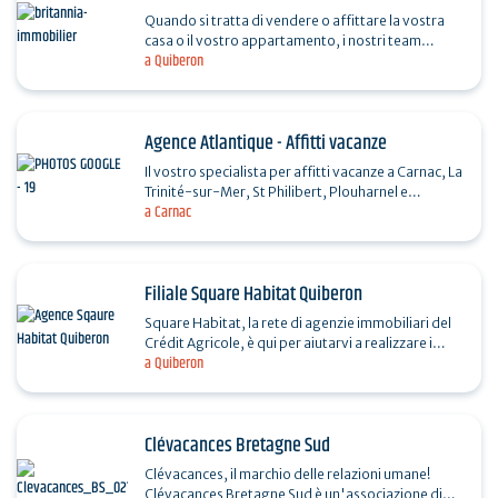
Quando si tratta di vendere o affittare la vostra
casa o il vostro appartamento, i nostri team
a Quiberon
mettono a vostra disposizione la loro esperienza
per…
Agence Atlantique - Affitti vacanze
Il vostro specialista per affitti vacanze a Carnac, La
Trinité-sur-Mer, St Philibert, Plouharnel e
a Carnac
Erdeven. Offerte speciali in primavera e in
autunno.
Filiale Square Habitat Quiberon
Square Habitat, la rete di agenzie immobiliari del
Crédit Agricole, è qui per aiutarvi a realizzare i
a Quiberon
vostri sogni immobiliari. Vero e proprio partner…
Clévacances Bretagne Sud
Clévacances, il marchio delle relazioni umane!
Clévacances Bretagne Sud è un'associazione di