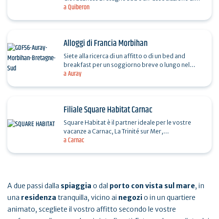
a Quiberon
proprietari di alloggi ammobiliati per vacanze
nel…
Alloggi di Francia Morbihan
Siete alla ricerca di un affitto o di un bed and
breakfast per un soggiorno breve o lungo nel
a Auray
Morbihan, nel sud della Bretagna? In città, in
campagna o…
Filiale Square Habitat Carnac
Square Habitat è il partner ideale per le vostre
vacanze a Carnac, La Trinité sur Mer,
a Carnac
Locmariaquer, Saint-Philibert e Plouharnel, in
qualsiasi…
A due passi dalla
spiaggia
o dal
porto con vista sul mare
, in
una
residenza
tranquilla, vicino ai
negozi
o in un quartiere
animato, scegliete il vostro affitto secondo le vostre