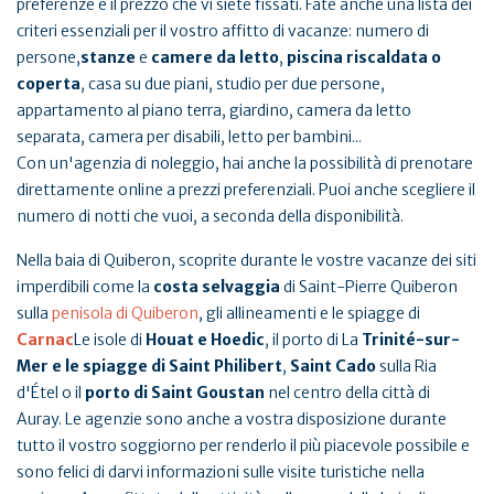
preferenze e il prezzo che vi siete fissati. Fate anche una lista dei
criteri essenziali per il vostro affitto di vacanze: numero di
persone,
stanze
e
camere da letto
,
piscina riscaldata o
coperta
, casa su due piani, studio per due persone,
appartamento al piano terra, giardino, camera da letto
separata, camera per disabili, letto per bambini...
Con un'agenzia di noleggio, hai anche la possibilità di prenotare
direttamente online a prezzi preferenziali. Puoi anche scegliere il
numero di notti che vuoi, a seconda della disponibilità.
Nella baia di Quiberon, scoprite durante le vostre vacanze dei siti
imperdibili come la
costa selvaggia
di Saint-Pierre Quiberon
sulla
penisola di Quiberon
, gli allineamenti e le spiagge di
Carnac
Le isole di
Houat e Hoedic
, il porto di La
Trinité-sur-
Mer e le spiagge di Saint Philibert
,
Saint Cado
sulla Ria
d'Étel o il
porto di Saint Goustan
nel centro della città di
Auray. Le agenzie sono anche a vostra disposizione durante
tutto il vostro soggiorno per renderlo il più piacevole possibile e
sono felici di darvi informazioni sulle visite turistiche nella