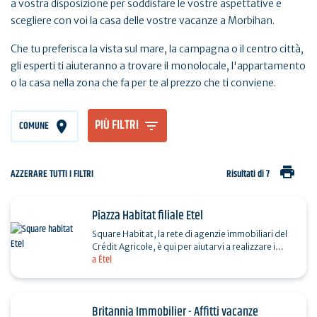
a vostra disposizione per soddisfare le vostre aspettative e
scegliere con voi la casa delle vostre vacanze a Morbihan.
Che tu preferisca la vista sul mare, la campagna o il centro città,
gli esperti ti aiuteranno a trovare il monolocale, l'appartamento
o la casa nella zona che fa per te al prezzo che ti conviene.
PIÙ FILTRI
COMUNE
print
AZZERARE TUTTI I FILTRI
Risultati di 7
Piazza Habitat filiale Etel
Square Habitat, la rete di agenzie immobiliari del
Crédit Agricole, è qui per aiutarvi a realizzare i
a Étel
vostri sogni immobiliari. Vero e proprio partner…
Britannia Immobilier - Affitti vacanze