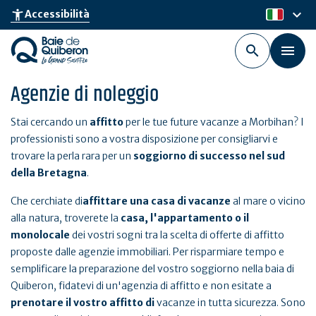
Skip
keyboard_arrow_down
accessibility_new
Accessibilità
it
to
main
content
Agenzie di noleggio
Stai cercando un
affitto
per le tue future vacanze a Morbihan? I
professionisti sono a vostra disposizione per consigliarvi e
trovare la perla rara per un
soggiorno di successo nel sud
della Bretagna
.
Che cerchiate di
affittare una casa di vacanze
al mare o vicino
alla natura, troverete la
casa, l'appartamento o il
monolocale
dei vostri sogni tra la scelta di offerte di affitto
proposte dalle agenzie immobiliari. Per risparmiare tempo e
semplificare la preparazione del vostro soggiorno nella baia di
Quiberon, fidatevi di un'agenzia di affitto e non esitate a
prenotare il vostro affitto di
vacanze in tutta sicurezza. Sono