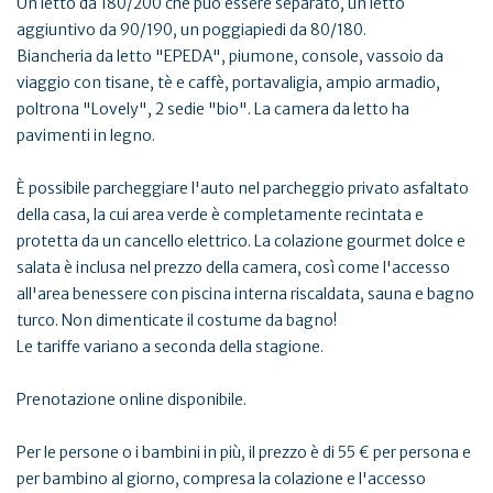
Un letto da 180/200 che può essere separato, un letto
aggiuntivo da 90/190, un poggiapiedi da 80/180.
Biancheria da letto "EPEDA", piumone, console, vassoio da
viaggio con tisane, tè e caffè, portavaligia, ampio armadio,
poltrona "Lovely", 2 sedie "bio". La camera da letto ha
pavimenti in legno.
È possibile parcheggiare l'auto nel parcheggio privato asfaltato
della casa, la cui area verde è completamente recintata e
protetta da un cancello elettrico. La colazione gourmet dolce e
salata è inclusa nel prezzo della camera, così come l'accesso
all'area benessere con piscina interna riscaldata, sauna e bagno
turco. Non dimenticate il costume da bagno!
Le tariffe variano a seconda della stagione.
Prenotazione online disponibile.
Per le persone o i bambini in più, il prezzo è di 55 € per persona e
per bambino al giorno, compresa la colazione e l'accesso