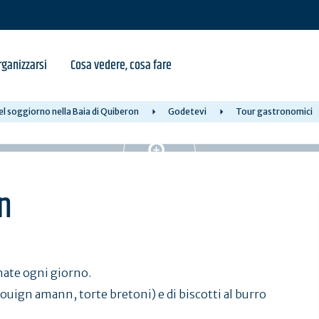
ganizzarsi
Cosa vedere, cosa fare
l soggiorno nella Baia di Quiberon
Godetevi
Tour gastronomici
on
nate ogni giorno.
uign amann, torte bretoni) e di biscotti al burro