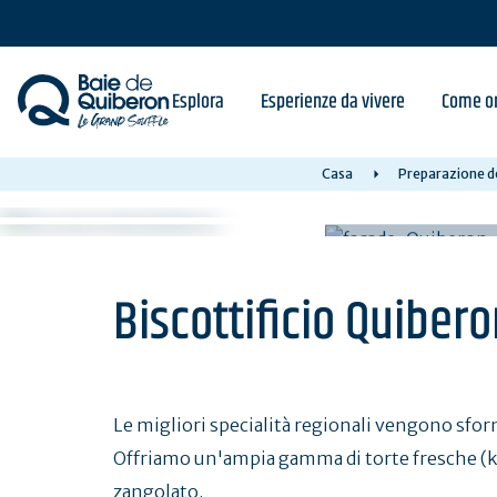
Skip
to
main
content
Esplora
Esperienze da vivere
Come or
Casa
Preparazione de
Biscottificio Quiber
Le migliori specialità regionali vengono sfor
Offriamo un'ampia gamma di torte fresche (ko
zangolato.