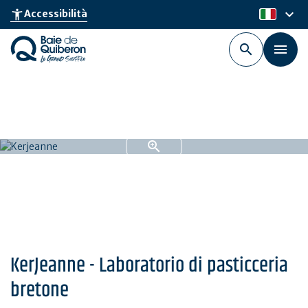
Skip
keyboard_arrow_down
accessibility_new
Accessibilità
it
to
main
content
KerJeanne - Laboratorio di pasticceria
bretone