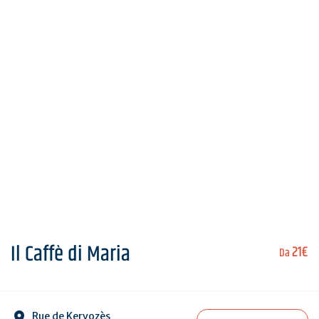
Il Caffè di Maria
21€
Da
Rue de Kervozès