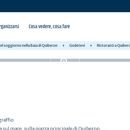
ganizzarsi
Cosa vedere, cosa fare
el soggiorno nella Baia di Quiberon
Godetevi
Ristoranti a Quiber
graffio
 sul mare, sulla piazza principale di Quiberon.