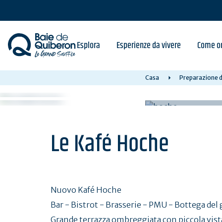
Skip
to
main
content
Esplora
Esperienze da vivere
Come or
Casa
Preparazione d
Le Kafé Hoche
Nuovo Kafé Hoche
Bar - Bistrot - Brasserie - PMU - Bottega del 
Grande terrazza ombreggiata con piccola vista