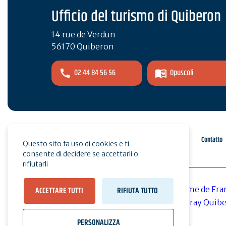
Ufficio del turismo di Quiberon
14 rue de Verdun
56170 Quiberon
02 44 84 56 56
Opuscoli
Spazio pro
Stampa
Contatto
Questo sito fa uso di cookies e ti
consente di decidere se accettarli o
rifiutarli
ACCETTARE TUTTI
RIFIUTA TUTTO
PERSONALIZZA