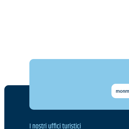
monmai
I nostri uffici turistici