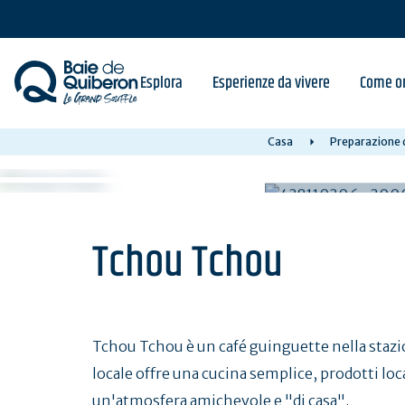
Skip
to
main
content
Esplora
Esperienze da vivere
Come or
Casa
Preparazione d
Tchou Tchou
Tchou Tchou è un café guinguette nella stazio
locale offre una cucina semplice, prodotti loc
un'atmosfera amichevole e "di casa".