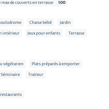
max de couverts en terrasse
100
Boulodrome
Chaise bébé
Jardin
n intérieur
Jeux pour enfants
Terrasse
u végétarien
Plats préparés à emporter
Séminaire
Traiteur
 restaurants