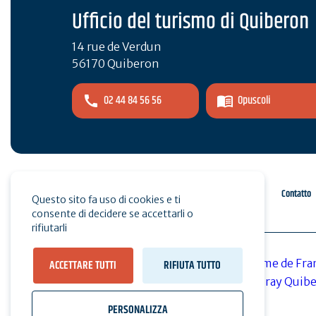
Ufficio del turismo di Quiberon
14 rue de Verdun
56170 Quiberon
02 44 84 56 56
Opuscoli
Spazio pro
Stampa
Contatto
Questo sito fa uso di cookies e ti
consente di decidere se accettarli o
rifiutarli
ACCETTARE TUTTI
RIFIUTA TUTTO
PERSONALIZZA