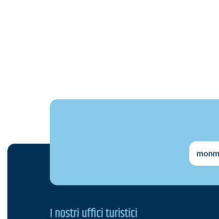
monmai
I nostri uffici turistici