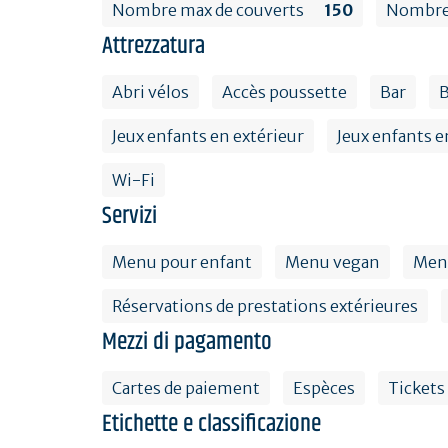
Nombre max de couverts
150
Nombre 
Attrezzatura
Abri vélos
Accès poussette
Bar
Jeux enfants en extérieur
Jeux enfants e
Wi-Fi
Servizi
Menu pour enfant
Menu vegan
Men
Réservations de prestations extérieures
Mezzi di pagamento
Cartes de paiement
Espèces
Tickets
Etichette e classificazione