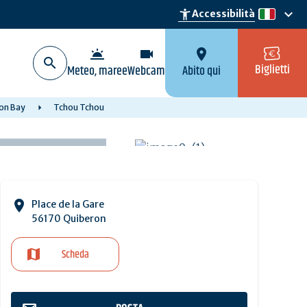
keyboard_arrow_down
accessibility_new
Accessibilità
it
wb_twilight
videocam
location_on
Biglietti
Meteo, maree
Webcam
Abito qui
ron Bay
Tchou Tchou
Place de la Gare
56170 Quiberon
Scheda