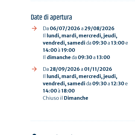
Date di apertura
Da
06/07/2026
a
29/08/2026
Il
lundi, mardi, mercredi, jeudi,
vendredi, samedi
da
09:30
a
13:00
e
14:00
à
19:00
Il
dimanche
da
09:30
a
13:00
Da
28/09/2026
a
01/11/2026
Il
lundi, mardi, mercredi, jeudi,
vendredi, samedi
da
09:30
a
12:30
e
14:00
à
18:00
Chiuso il
Dimanche