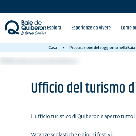
Skip
to
main
content
Esplora
Esperienze da vivere
Come or
Casa
Preparazione del soggiorno nella Baia
Ufficio del turismo 
L'ufficio turistico di Quiberon è aperto tutto 
Vacanze scolastiche e giorni festivi: