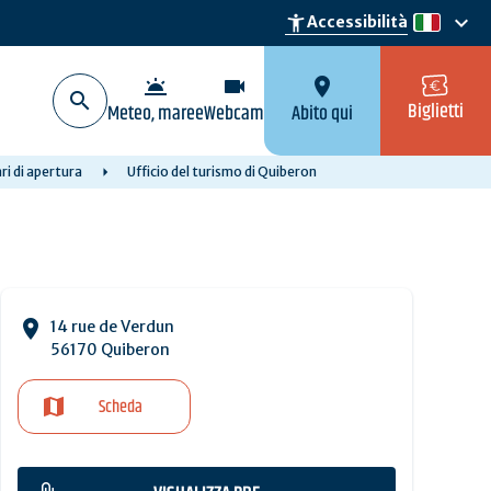
keyboard_arrow_down
accessibility_new
Accessibilità
it
wb_twilight
videocam
location_on
Biglietti
Meteo, maree
Webcam
Abito qui
ari di apertura
Ufficio del turismo di Quiberon
14 rue de Verdun
56170 Quiberon
Scheda