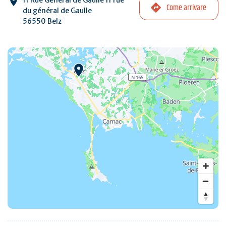
Come arrivare
du général de Gaulle
56550 Belz