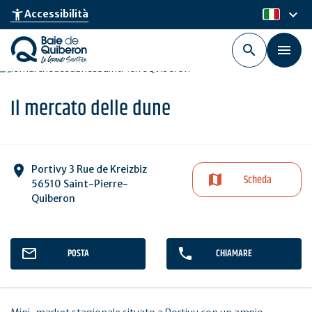
Skip
keyboard_arrow_down
accessibility_new
Accessibilità
it
to
main
content
Il mercato delle dune
Portivy 3 Rue de Kreizbiz
Scheda
56510 Saint-Pierre-
Quiberon
POSTA
CHIAMARE