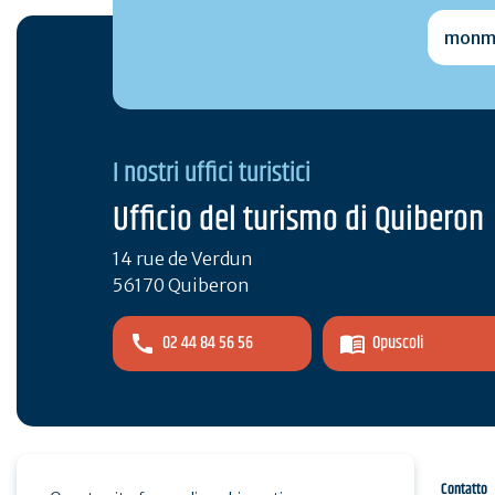
monmai
I nostri uffici turistici
Ufficio del turismo di Quiberon
14 rue de Verdun
56170 Quiberon
02 44 84 56 56
Opuscoli
Spazio pro
Stampa
Contatto