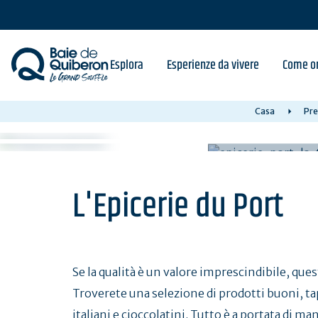
Skip
to
main
content
Esplora
Esperienze da vivere
Come or
Casa
Pre
L'Epicerie du Port
Se la qualità è un valore imprescindibile, ques
Troverete una selezione di prodotti buoni, tapa
italiani e cioccolatini. Tutto è a portata di ma