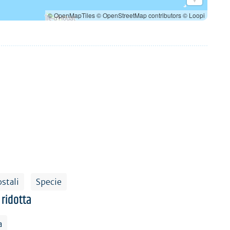
© OpenMapTiles
© OpenStreetMap contributors
© Loopi
stali
Specie
 ridotta
a