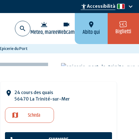
keyboard_arrow_down
accessibility_new
Accessibilità
it
wb_twilight
videocam
location_on
Biglietti
Meteo, maree
Webcam
Abito qui
'Epicerie du Port
24 cours des quais
56470 La Trinité-sur-Mer
Scheda