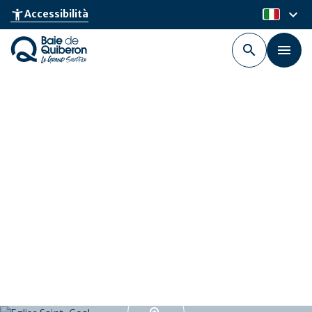
Skip
keyboard_arrow_down
accessibility_new
Accessibilità
it
to
main
content