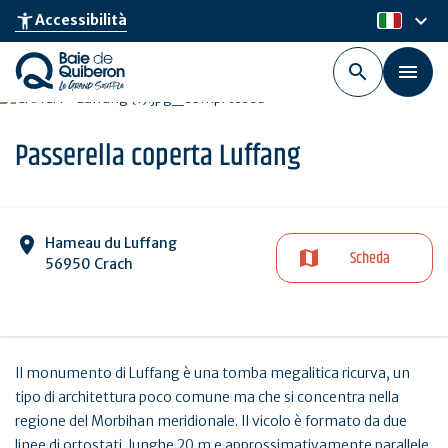
Skip
keyboard_arrow_down
accessibility_new
Accessibilità
it
to
main
content
Passerella coperta Luffang
Hameau du Luffang
Scheda
56950 Crach
Il monumento di Luffang è una tomba megalitica ricurva, un
tipo di architettura poco comune ma che si concentra nella
regione del Morbihan meridionale. Il vicolo è formato da due
linee di ortostati, lunghe 20 m e approssimativamente parallele,