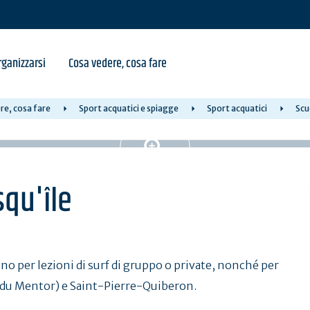
ganizzarsi
Cosa vedere, cosa fare
re, cosa fare
Sport acquatici e spiagge
Sport acquatici
Scu
squ'île
nno per lezioni di surf di gruppo o private, nonché per
t du Mentor) e Saint-Pierre-Quiberon.