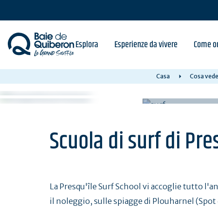
Skip
to
main
content
Esplora
Esperienze da vivere
Come or
Casa
Cosa vede
Scuola di surf di Pre
La Presqu'île Surf School vi accoglie tutto l'a
il noleggio, sulle spiagge di Plouharnel (Spo