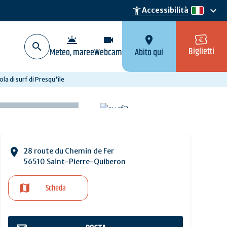
keyboard_arrow_down
accessibility_new
Accessibilità
it
wb_twilight
videocam
location_on
Biglietti
Meteo, maree
Webcam
Abito qui
ola di surf di Presqu'île
28 route du Chemin de Fer
56510 Saint-Pierre-Quiberon
Scheda