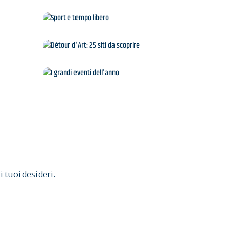
gge
Sport e tempo libero
Détour d'Art: 25 siti da
scoprire
a
I grandi eventi dell'anno
i tuoi desideri.