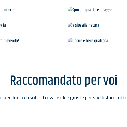
Isole e crociere
Sport acquatici e spia
In famiglia
Visite alla natura
Chic, sta piovendo!
Uscire e bere qualcos
Raccomandato per voi
, per due o da soli... Trova le idee giuste per soddisfare tutti 