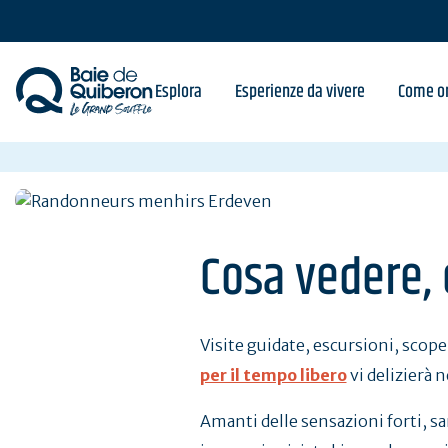
Skip
to
main
content
Esplora
Esperienze da vivere
Come or
Cosa vedere, 
Visite guidate, escursioni, scopert
per il tempo libero
vi delizierà n
Amanti delle sensazioni forti, sare