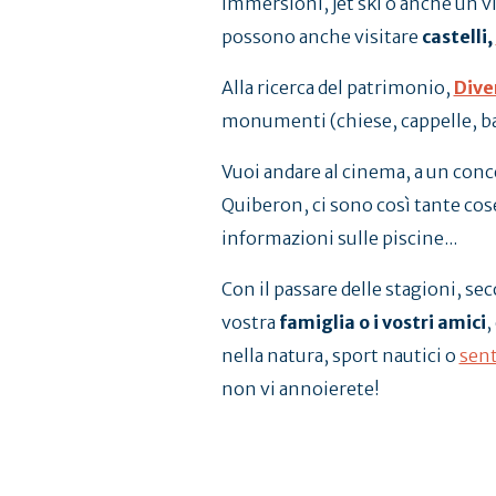
immersioni, jet ski o anche un vi
possono anche visitare
castelli,
Alla ricerca del patrimonio,
Dive
monumenti (chiese, cappelle, basi
Vuoi andare al cinema, a un conce
Quiberon, ci sono così tante cose
informazioni sulle piscine...
Con il passare delle stagioni, se
vostra
famiglia o i vostri amici
,
nella natura, sport nautici o
sent
non vi annoierete!