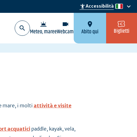
keyboard_arrow_down
accessibility_new
Accessibilità
it
wb_twilight
videocam
location_on
Biglietti
Meteo, maree
Webcam
Abito qui
 e mare, i molti
attività e visite
ort acquatici
paddle, kayak, vela,