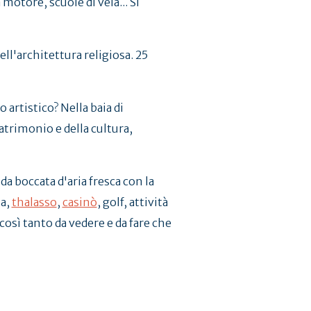
motore, scuole di vela... Si
 dell'architettura religiosa. 25
artistico? Nella baia di
patrimonio e della cultura,
da boccata d'aria fresca con la
la,
thalasso
,
casinò
, golf, attività
è così tanto da vedere e da fare che