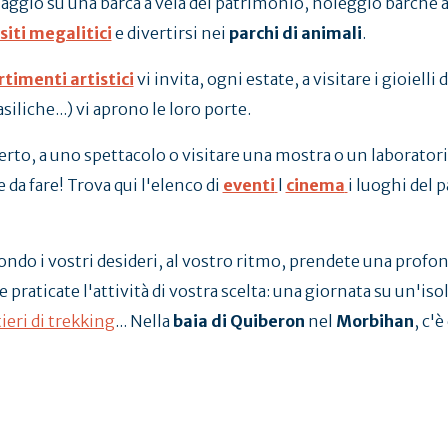
aggio su una barca a vela del patrimonio, noleggio barche a 
siti megalitici
e divertirsi nei
parchi di animali
.
rtimenti artistici
vi invita, ogni estate, a visitare i gioielli
liche...) vi aprono le loro porte.
rto, a uno spettacolo o visitare una mostra o un laboratorio 
 da fare! Trova qui l'elenco di
eventi
l
cinema
i luoghi del 
condo i vostri desideri, al vostro ritmo, prendete una profon
 e praticate l'attività di vostra scelta: una giornata su un'iso
ieri di trekking
... Nella
baia di Quiberon
nel
Morbihan
, c'