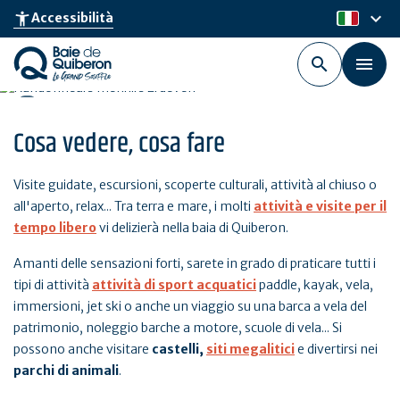
Skip
keyboard_arrow_down
accessibility_new
Accessibilità
it
to
main
content
Cosa vedere, cosa fare
Visite guidate, escursioni, scoperte culturali, attività al chiuso o
all'aperto, relax... Tra terra e mare, i molti
attività e visite per il
tempo libero
vi delizierà nella baia di Quiberon.
Amanti delle sensazioni forti, sarete in grado di praticare tutti i
tipi di attività
attività di sport acquatici
paddle, kayak, vela,
immersioni, jet ski o anche un viaggio su una barca a vela del
patrimonio, noleggio barche a motore, scuole di vela... Si
possono anche visitare
castelli,
siti megalitici
e divertirsi nei
parchi di animali
.