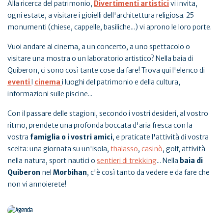
Alla ricerca del patrimonio,
Divertimenti artistici
vi invita,
ogni estate, a visitare i gioielli dell'architettura religiosa. 25
monumenti (chiese, cappelle, basiliche...) vi aprono le loro porte.
Vuoi andare al cinema, a un concerto, a uno spettacolo o
visitare una mostra o un laboratorio artistico? Nella baia di
Quiberon, ci sono così tante cose da fare! Trova qui l'elenco di
eventi
l
cinema
i luoghi del patrimonio e della cultura,
informazioni sulle piscine...
Con il passare delle stagioni, secondo i vostri desideri, al vostro
ritmo, prendete una profonda boccata d'aria fresca con la
vostra
famiglia o i vostri amici
, e praticate l'attività di vostra
scelta: una giornata su un'isola,
thalasso
,
casinò
, golf, attività
nella natura, sport nautici o
sentieri di trekking
... Nella
baia di
Quiberon
nel
Morbihan
, c'è così tanto da vedere e da fare che
non vi annoierete!