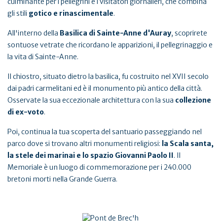
culminante per i pellegrini e i visitatori giornalieri, che combina
gli stili
gotico e rinascimentale
.
All'interno della
Basilica di Sainte-Anne d'Auray
, scoprirete
sontuose vetrate che ricordano le apparizioni, il pellegrinaggio e
la vita di Sainte-Anne.
Il chiostro, situato dietro la basilica, fu costruito nel XVII secolo
dai padri carmelitani ed è il monumento più antico della città.
Osservate la sua eccezionale architettura con la sua
collezione
di ex-voto
.
Poi, continua la tua scoperta del santuario passeggiando nel
parco dove si trovano altri monumenti religiosi:
la Scala santa,
la stele dei marinai e lo spazio Giovanni Paolo II
. Il
Memoriale è un luogo di commemorazione per i 240.000
bretoni morti nella Grande Guerra.